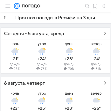
Прогноз погоды в Ресифи на 3 дня
Сегодня - 5 августа, среда
ночь
утро
день
вечер
+21°
+24°
+28°
+24°
дождь
дождь
дождь
дождь
28%
76%
79%
51%
6 августа, четверг
ночь
утро
день
вечер
+23°
+25°
+28°
+25°