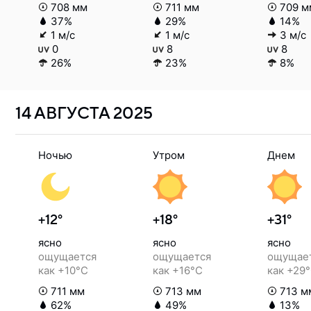
708 мм
711 мм
709 м
37%
29%
14%
1 м/с
1 м/с
3 м/с
0
8
8
26%
23%
8%
14 АВГУСТА
2025
Ночью
Утром
Днем
+12°
+18°
+31°
ясно
ясно
ясно
ощущается
ощущается
ощущае
как +10°C
как +16°C
как +29
711 мм
713 мм
713 м
62%
49%
13%