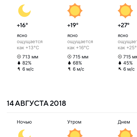
+16°
+19°
+27°
ясно
ясно
ясно
ощущается
ощущается
ощущае
как +13°C
как +16°C
как +25
713 мм
715 мм
715 м
82%
68%
45%
6 м/с
6 м/с
6 м/с
14 АВГУСТА
2018
Ночью
Утром
Днем