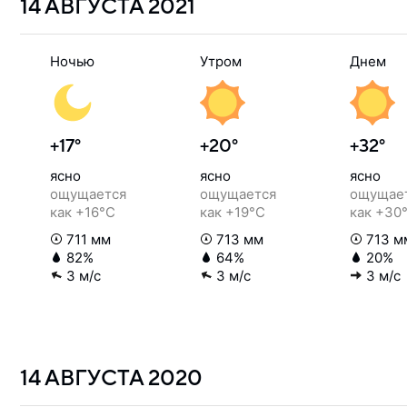
14 АВГУСТА
2021
Ночью
Утром
Днем
+17°
+20°
+32°
ясно
ясно
ясно
ощущается
ощущается
ощущае
как +16°C
как +19°C
как +30
711 мм
713 мм
713 м
82%
64%
20%
3 м/с
3 м/с
3 м/с
14 АВГУСТА
2020