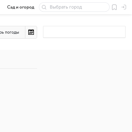
Сад и огород
Товары для дачи
рь погоды