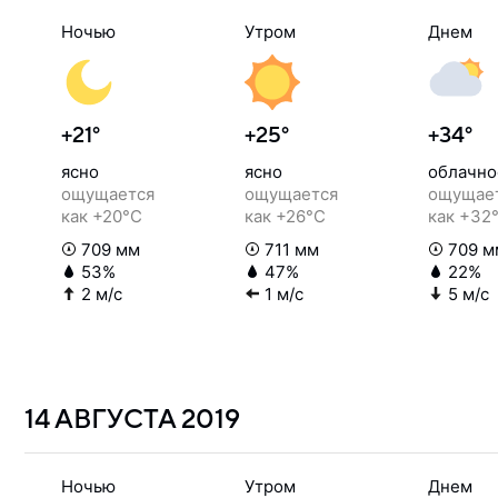
Ночью
Утром
Днем
+21°
+25°
+34°
ясно
ясно
облачно
ощущается
ощущается
ощущае
как +20°C
как +26°C
как +32
709 мм
711 мм
709 м
53%
47%
22%
2 м/с
1 м/с
5 м/с
14 АВГУСТА
2019
Ночью
Утром
Днем