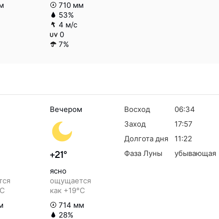
м
710 мм
53%
4 м/с
0
7%
Вечером
Восход
06:34
Заход
17:57
Долгота дня
11:22
Фаза Луны
убывающая
+21°
ясно
тся
ощущается
°C
как +19°C
м
714 мм
28%