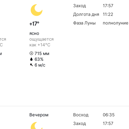
Заход
17:57
Долгота дня
11:22
Фаза Луны
полнолуние
+17°
ясно
тся
ощущается
°C
как +14°C
м
715 мм
63%
6 м/с
Вечером
Восход
06:35
Заход
17:57