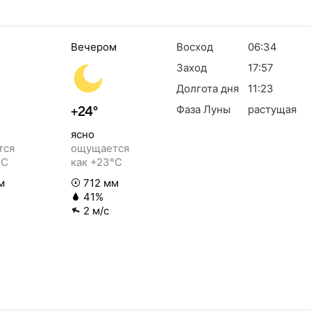
Вечером
Восход
06:34
Заход
17:57
Долгота дня
11:23
Фаза Луны
растущая
+24°
ясно
тся
ощущается
°C
как +23°C
м
712 мм
41%
2 м/с