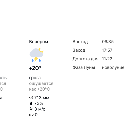
Вечером
Восход
06:35
Заход
17:57
Долгота дня
11:22
Фаза Луны
новолуние
+20°
сть
гроза
тся
ощущается
°C
как +20°C
м
713 мм
73%
3 м/с
0