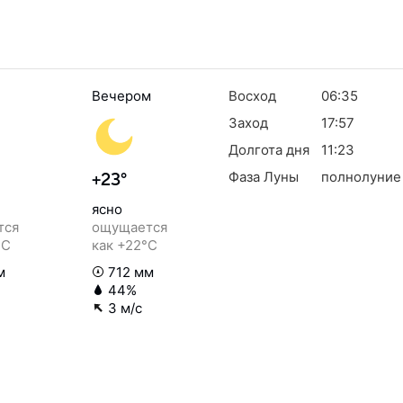
Вечером
Восход
06:35
Заход
17:57
Долгота дня
11:23
Фаза Луны
полнолуние
+23°
ясно
тся
ощущается
°C
как +22°C
м
712 мм
44%
3 м/с