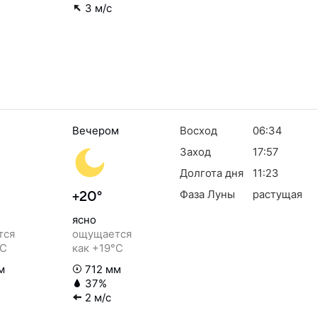
3 м/с
Вечером
Восход
06:34
Заход
17:57
Долгота дня
11:23
Фаза Луны
растущая
+20°
ясно
тся
ощущается
°C
как +19°C
м
712 мм
37%
2 м/с