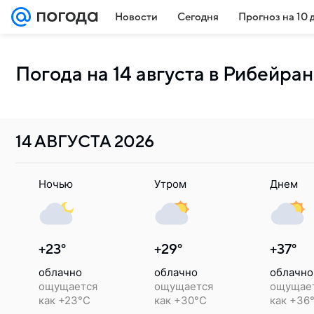
Новости
Сегодня
Прогноз на 10 
Погода на 14 августа в Рибейра
14 АВГУСТА
2026
Ночью
Утром
Днем
+23°
+29°
+37°
облачно
облачно
облачно
ощущается
ощущается
ощущае
как +23°C
как +30°C
как +36