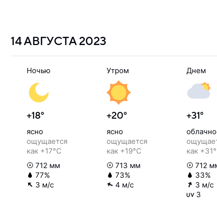
14 АВГУСТА
2023
Ночью
Утром
Днем
+18°
+20°
+31°
ясно
ясно
облачно
ощущается
ощущается
ощущае
как +17°C
как +19°C
как +31
712 мм
713 мм
712 м
77%
73%
33%
3 м/с
4 м/с
3 м/с
3