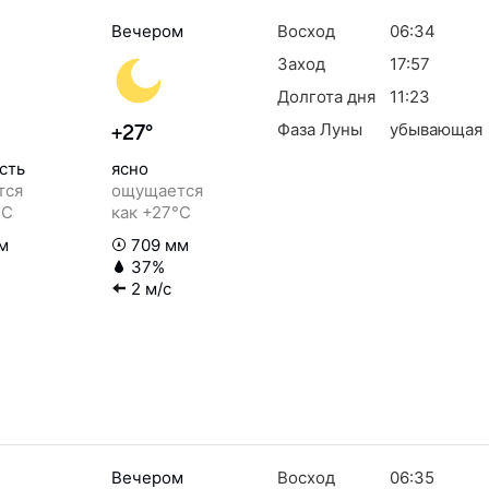
Вечером
Восход
06:34
Заход
17:57
Долгота дня
11:23
Фаза Луны
убывающая
+27°
сть
ясно
тся
ощущается
°C
как +27°C
м
709 мм
37%
2 м/с
Вечером
Восход
06:35