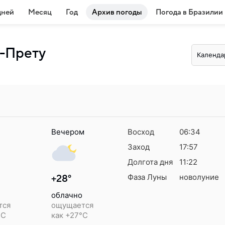
дней
Месяц
Год
Архив погоды
Погода в Бразилии
н-Прету
Календа
Вечером
Восход
06:34
Заход
17:57
Долгота дня
11:22
Фаза Луны
новолуние
+28°
облачно
тся
ощущается
°C
как +27°C