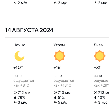
2 м/с
3 м/с
2 м/с
14 АВГУСТА
2024
Ночью
Утром
Днем
+10°
+16°
+31°
ясно
ясно
ясно
ощущается
ощущается
ощущае
как +8°C
как +13°C
как +29
712 мм
713 мм
713 м
76%
51%
13%
3 м/с
5 м/с
3 м/с