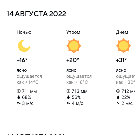
14 АВГУСТА
2022
Ночью
Утром
Днем
+16°
+20°
+31°
ясно
ясно
ясно
ощущается
ощущается
ощущае
как +14°C
как +18°C
как +30
711 мм
713 мм
712 м
68%
56%
22%
3 м/с
4 м/с
2 м/с