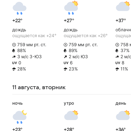
+22°
+27°
+37°
дождь
дождь
облачн
ощущается как +24°
ощущается как +26°
ощущае
759 мм рт. ст.
759 мм рт. ст.
758 м
88%
89%
37%
3 м/с З-ЮЗ
2 м/с ЮЗ
2 м/
0
6
8
28%
23%
11%
11 августа, вторник
ночь
утро
день
+23°
+28°
+36°