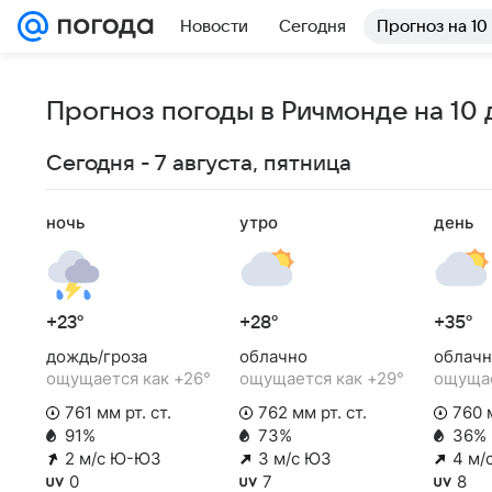
Новости
Сегодня
Прогноз на 10
Прогноз погоды в Ричмонде на 10 
Сегодня - 7 августа, пятница
ночь
утро
день
+23°
+28°
+35°
дождь/гроза
облачно
облачн
ощущается как +26°
ощущается как +29°
ощущае
761 мм рт. ст.
762 мм рт. ст.
760 м
91%
73%
36%
2 м/с Ю-ЮЗ
3 м/с ЮЗ
4 м/
0
7
8