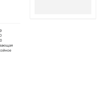
9
0
0
вающая
койное