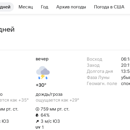
 дней
Месяц
Год
Архив погоды
Погода в США
дней
вечер
Восход
06:1
Заход
20:1
Долгота дня
13:5
Фаза Луны
убы
Геомагн. поле
спо
+30°
о
дождь/гроза
тся как +35°
ощущается как +29°
м рт. ст.
759 мм рт. ст.
64%
с ЮЗ
3 м/с ЮЗ
1