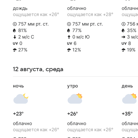
дождь
облачно
облачн
ощущается как +26°
ощущается как +28°
ощущае
757 мм рт. ст.
757 мм рт. ст.
756 м
81%
77%
35%
2 м/с С
0 м/с Ю
3 м/
0
6
8
27%
12%
19%
12 августа, среда
ночь
утро
день
+23°
+26°
+35°
облачно
облачно
облачн
ощущается как +26°
ощущается как +26°
ощущае