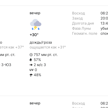
вечер
Восход
06:
Заход
20:
Долгота дня
13:
Фаза Луны
убы
Геомагн. поле
спо
+30°
о
дождь/гроза
тся как +37°
ощущается как +31°
м рт. ст.
757 мм рт. ст.
57%
с З-ЮЗ
2 м/с З
0
48%
вечер
Восход
06:2