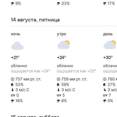
9%
33%
17%
14 августа, пятница
ночь
утро
день
+21°
+24°
+30°
облачно
облачно
облачн
ощущается как +24°
ощущается как +20°
ощущае
757 мм рт. ст.
759 мм рт. ст.
760 м
53%
59%
27%
3 м/с С
3 м/с С
3 м/
0
5
7
16%
8%
0%