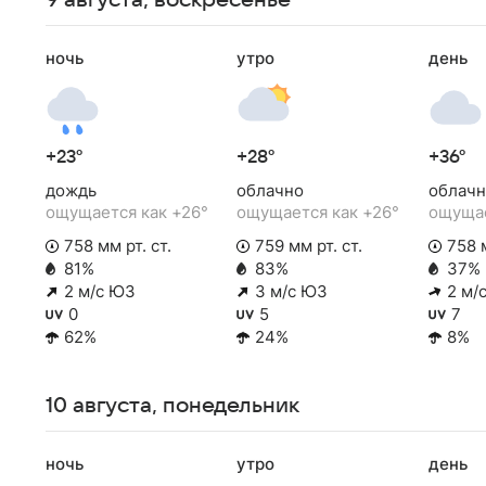
9 августа, воскресенье
ночь
утро
день
+23°
+28°
+36°
дождь
облачно
облачн
ощущается как +26°
ощущается как +26°
ощущае
758 мм рт. ст.
759 мм рт. ст.
758 м
81%
83%
37%
2 м/с ЮЗ
3 м/с ЮЗ
2 м/
0
5
7
62%
24%
8%
10 августа, понедельник
ночь
утро
день