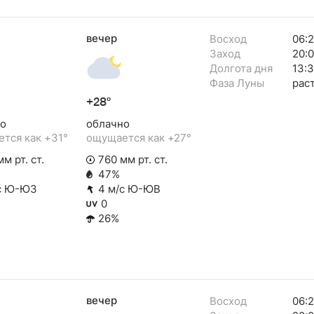
вечер
Восход
06:
Заход
20:0
Долгота дня
13:
Фаза Луны
рас
+28°
о
облачно
тся как +31°
ощущается как +27°
м рт. ст.
760 мм рт. ст.
47%
с Ю-ЮЗ
4 м/с Ю-ЮВ
0
26%
вечер
Восход
06: