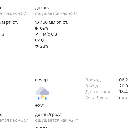
о
дождь
тся как +37°
ощущается как +30°
м рт. ст.
756 мм рт. ст.
69%
с З
1 м/с СВ
0
28%
вечер
Восход
06:
Заход
20:
Долгота дня
13:
Фаза Луны
нов
+27°
о
дождь/гроза
тся как +35°
ощущается как +27°