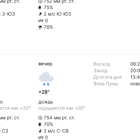
м рт. ст.
752 мм рт. ст.
75%
с З-ЮЗ
2 м/с Ю-ЮЗ
0
78%
вечер
Восход
06:
Заход
20:
Долгота дня
13:
Фаза Луны
нов
+28°
о
дождь
тся как +32°
ощущается как +26°
м рт. ст.
754 мм рт. ст.
70%
с СЗ
2 м/с С-СВ
0