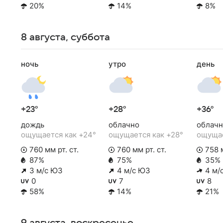
20%
14%
8%
8 августа, суббота
ночь
утро
день
+23°
+28°
+36°
дождь
облачно
облачн
ощущается как +24°
ощущается как +28°
ощущае
760 мм рт. ст.
760 мм рт. ст.
758 м
87%
75%
35%
3 м/с ЮЗ
4 м/с ЮЗ
4 м/
0
7
8
58%
14%
21%