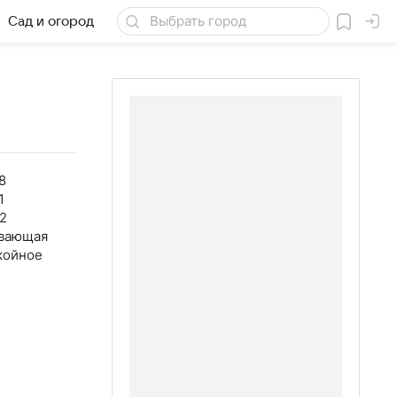
Сад и огород
Товары для дачи
8
1
2
вающая
койное