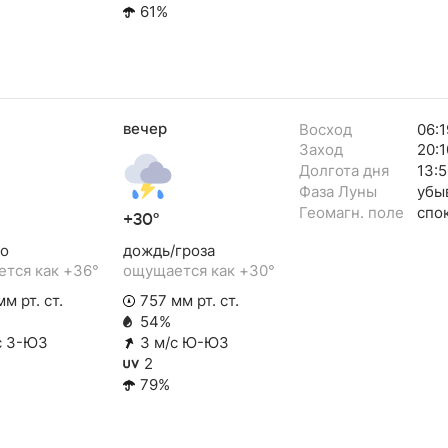
61%
вечер
Восход
06:1
Заход
20:1
Долгота дня
13:5
Фаза Луны
убы
Геомагн. поле
спо
+30°
о
дождь/гроза
тся как +36°
ощущается как +30°
м рт. ст.
757 мм рт. ст.
54%
с З-ЮЗ
3 м/с Ю-ЮЗ
2
79%