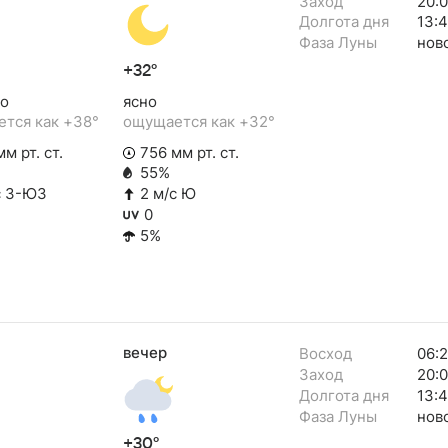
Заход
20:
Долгота дня
13:
Фаза Луны
нов
+32°
о
ясно
тся как +38°
ощущается как +32°
м рт. ст.
756 мм рт. ст.
55%
с З-ЮЗ
2 м/с Ю
0
5%
вечер
Восход
06:
Заход
20:
Долгота дня
13:
Фаза Луны
нов
+30°