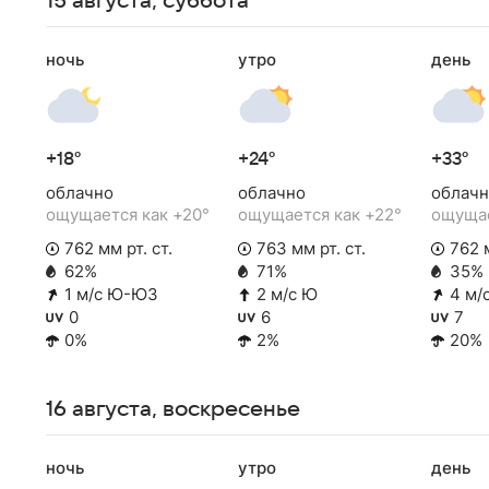
15 августа, суббота
ночь
утро
день
+18°
+24°
+33°
облачно
облачно
облачн
ощущается как +20°
ощущается как +22°
ощущае
762 мм рт. ст.
763 мм рт. ст.
762 м
62%
71%
35%
1 м/с Ю-ЮЗ
2 м/с Ю
4 м/
0
6
7
0%
2%
20%
16 августа, воскресенье
ночь
утро
день