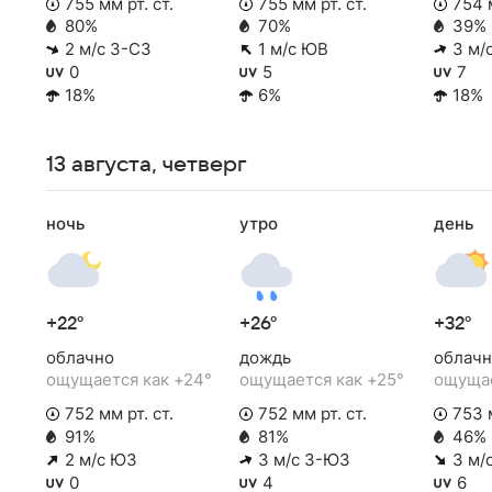
755 мм рт. ст.
755 мм рт. ст.
754 м
80%
70%
39%
2 м/с З-СЗ
1 м/с ЮВ
3 м/
0
5
7
18%
6%
18%
13 августа, четверг
ночь
утро
день
+22°
+26°
+32°
облачно
дождь
облачн
ощущается как +24°
ощущается как +25°
ощущае
752 мм рт. ст.
752 мм рт. ст.
753 м
91%
81%
46%
2 м/с ЮЗ
3 м/с З-ЮЗ
3 м/
0
4
6