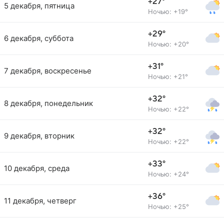
+27°
5 декабря, пятница
Ночью: +19°
+29°
6 декабря, суббота
Ночью: +20°
+31°
7 декабря, воскресенье
Ночью: +21°
+32°
8 декабря, понедельник
Ночью: +22°
+32°
9 декабря, вторник
Ночью: +22°
+33°
10 декабря, среда
Ночью: +24°
+36°
11 декабря, четверг
Ночью: +25°