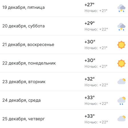
+27°
19 декабря, пятница
Ночью: +21°
+29°
20 декабря, суббота
Ночью: +22°
+30°
21 декабря, воскресенье
Ночью: +21°
+30°
22 декабря, понедельник
Ночью: +21°
+32°
23 декабря, вторник
Ночью: +22°
+33°
24 декабря, среда
Ночью: +22°
+33°
25 декабря, четверг
Ночью: +22°