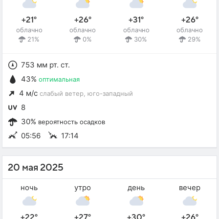
+21°
+26°
+31°
+26°
облачно
облачно
облачно
облачно
21%
0%
30%
29%
753 мм рт. ст.
43%
оптимальная
4 м/с
слабый ветер
, юго-западный
8
30%
вероятность осадков
05:56
17:14
20 мая 2025
ночь
утро
день
вечер
+22°
+27°
+30°
+26°