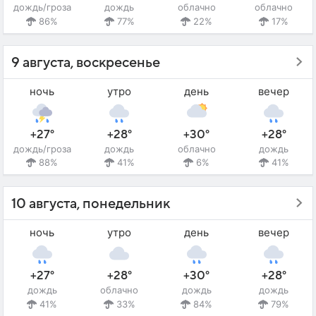
дождь/гроза
дождь
облачно
облачно
86%
77%
22%
17%
9 августа, воскресенье
ночь
утро
день
вечер
+27°
+28°
+30°
+28°
дождь/гроза
дождь
облачно
дождь
88%
41%
6%
41%
10 августа, понедельник
ночь
утро
день
вечер
+27°
+28°
+30°
+28°
дождь
облачно
дождь
дождь
41%
33%
84%
79%