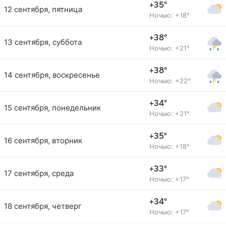
+35°
12 сентября, пятница
Ночью: +18°
+38°
13 сентября, суббота
Ночью: +21°
+38°
14 сентября, воскресенье
Ночью: +22°
+34°
15 сентября, понедельник
Ночью: +21°
+35°
16 сентября, вторник
Ночью: +18°
+33°
17 сентября, среда
Ночью: +17°
+34°
18 сентября, четверг
Ночью: +17°