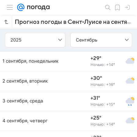
Прогноз погоды в Сент-Луисе на сентябрь 2025 года
2025
Сентябрь
+29°
1 сентября, понедельник
Ночью: +14°
+30°
2 сентября, вторник
Ночью: +16°
+31°
3 сентября, среда
Ночью: +15°
+25°
4 сентября, четверг
Ночью: +14°