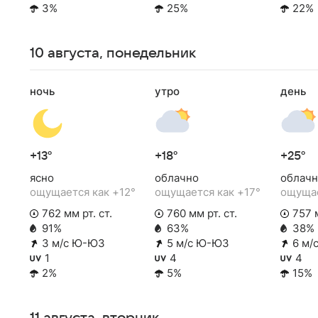
3%
25%
22%
10 августа, понедельник
ночь
утро
день
+13°
+18°
+25°
ясно
облачно
облачн
ощущается как +12°
ощущается как +17°
ощущае
762 мм рт. ст.
760 мм рт. ст.
757 м
91%
63%
38%
3 м/с Ю-ЮЗ
5 м/с Ю-ЮЗ
6 м/
1
4
4
2%
5%
15%