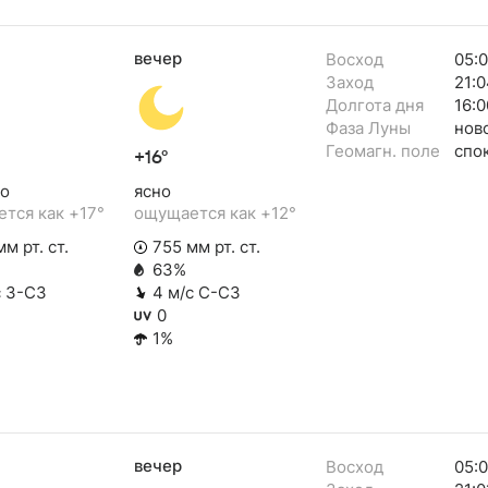
вечер
Восход
05:
Заход
21:0
Долгота дня
16:0
Фаза Луны
нов
Геомагн. поле
спо
+16°
о
ясно
тся как +17°
ощущается как +12°
м рт. ст.
755 мм рт. ст.
63%
с З-СЗ
4 м/с С-СЗ
0
1%
вечер
Восход
05: