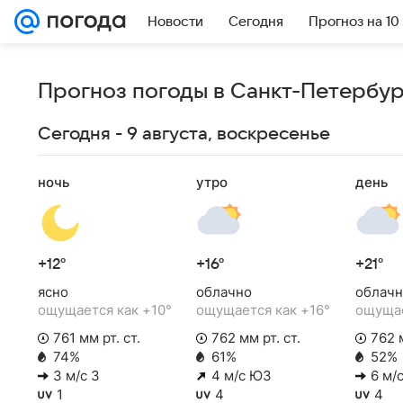
Новости
Сегодня
Прогноз на 10
Прогноз погоды в Санкт-Петербург
Сегодня - 9 августа, воскресенье
ночь
утро
день
+12°
+16°
+21°
ясно
облачно
облачн
ощущается как +10°
ощущается как +16°
ощущае
761 мм рт. ст.
762 мм рт. ст.
762 м
74%
61%
52%
3 м/с З
4 м/с ЮЗ
6 м/с
1
4
4