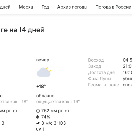
 дней
Месяц
Год
Архив погоды
Погода в России
е на 14 дней
вечер
Восход
04:
Заход
21:0
Долгота дня
16:1
Фаза Луны
убы
Геомагн. поле
спо
+18°
о
облачно
тся как +18°
ощущается как +16°
м рт. ст.
762 мм рт. ст.
74%
 З
3 м/с З-ЮЗ
1