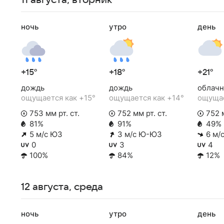
11 августа, вторник
ночь
утро
день
+15°
+18°
+21°
дождь
дождь
облачн
ощущается как +15°
ощущается как +14°
ощущае
753 мм рт. ст.
752 мм рт. ст.
752 м
81%
91%
49%
5 м/с ЮЗ
3 м/с Ю-ЮЗ
6 м/
0
3
4
100%
84%
12%
12 августа, среда
ночь
утро
день