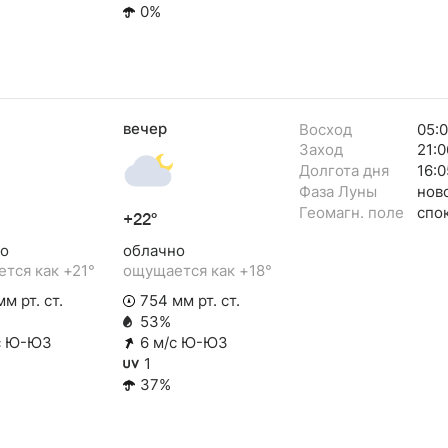
0%
вечер
Восход
05:0
Заход
21:0
Долгота дня
16:0
Фаза Луны
нов
Геомагн. поле
спо
+22°
о
облачно
тся как +21°
ощущается как +18°
м рт. ст.
754 мм рт. ст.
53%
с Ю-ЮЗ
6 м/с Ю-ЮЗ
1
37%