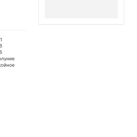
1
6
5
олуние
койное