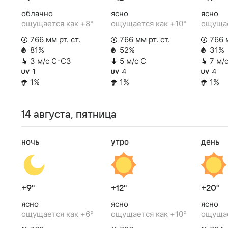
облачно
ясно
ясно
ощущается как +8°
ощущается как +10°
ощущае
766 мм рт. ст.
766 мм рт. ст.
766 м
81%
52%
31%
3 м/с С-СЗ
5 м/с С
7 м/
1
4
4
1%
1%
1%
14 августа, пятница
ночь
утро
день
+9°
+12°
+20°
ясно
ясно
ясно
ощущается как +6°
ощущается как +10°
ощущае