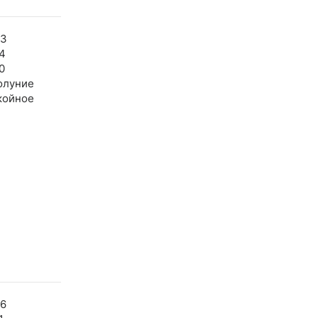
03
4
0
олуние
койное
06