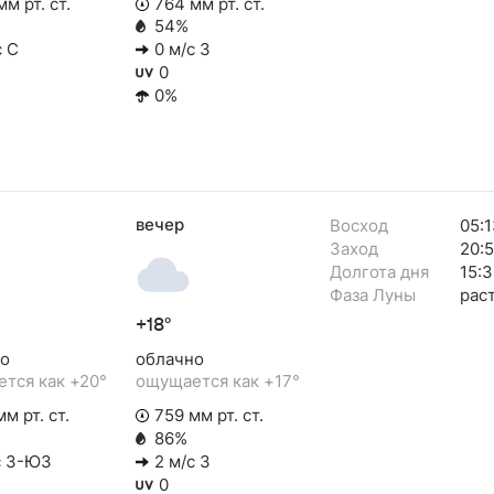
м рт. ст.
764 мм рт. ст.
54%
с С
0 м/с З
0
0%
вечер
Восход
05:1
Заход
20:
Долгота дня
15:3
Фаза Луны
рас
+18°
о
облачно
тся как +20°
ощущается как +17°
м рт. ст.
759 мм рт. ст.
86%
с З-ЮЗ
2 м/с З
0