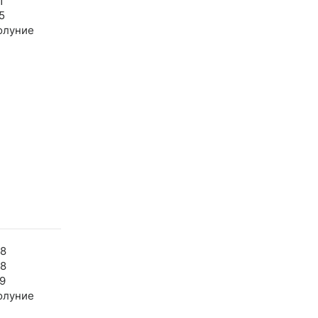
1
5
олуние
08
58
9
олуние