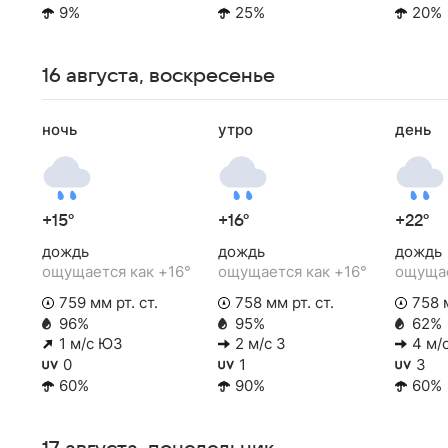
9%
25%
20%
16 августа, воскресенье
ночь
утро
день
+15°
+16°
+22°
дождь
дождь
дождь
ощущается как +16°
ощущается как +16°
ощущае
759 мм рт. ст.
758 мм рт. ст.
758 м
96%
95%
62%
1 м/с ЮЗ
2 м/с З
4 м/
0
1
3
60%
90%
60%