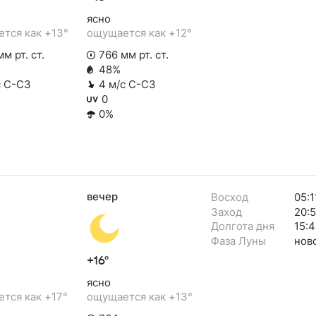
ясно
тся как +13°
ощущается как +12°
м рт. ст.
766 мм рт. ст.
48%
с С-СЗ
4 м/с С-СЗ
0
0%
вечер
Восход
05:1
Заход
20:
Долгота дня
15:
Фаза Луны
нов
+16°
ясно
тся как +17°
ощущается как +13°