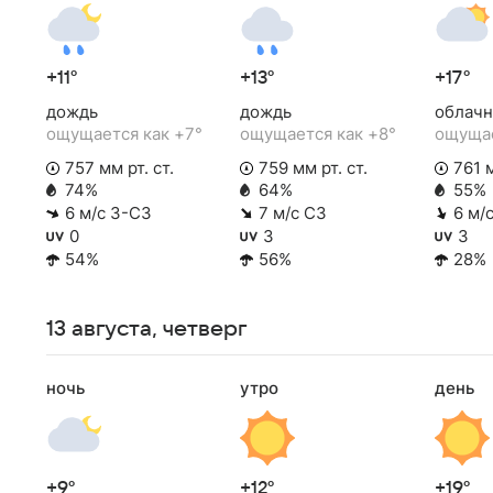
+11°
+13°
+17°
дождь
дождь
облачн
ощущается как +7°
ощущается как +8°
ощущае
757 мм рт. ст.
759 мм рт. ст.
761 м
74%
64%
55%
6 м/с З-СЗ
7 м/с СЗ
6 м/
0
3
3
54%
56%
28%
13 августа, четверг
ночь
утро
день
+9°
+12°
+19°