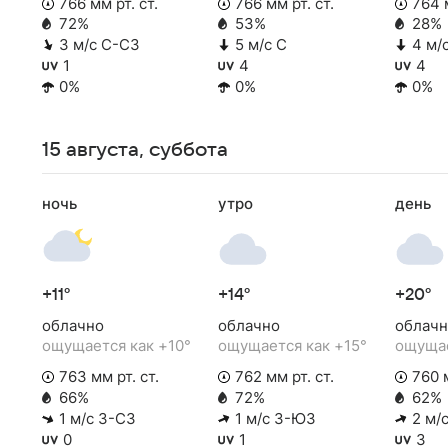
766 мм рт. ст.
766 мм рт. ст.
764 м
72%
53%
28%
3 м/с С-СЗ
5 м/с С
4 м/
1
4
4
0%
0%
0%
15 августа, суббота
ночь
утро
день
+11°
+14°
+20°
облачно
облачно
облачн
ощущается как +10°
ощущается как +15°
ощущае
763 мм рт. ст.
762 мм рт. ст.
760 м
66%
72%
62%
1 м/с З-СЗ
1 м/с З-ЮЗ
2 м/
0
1
3