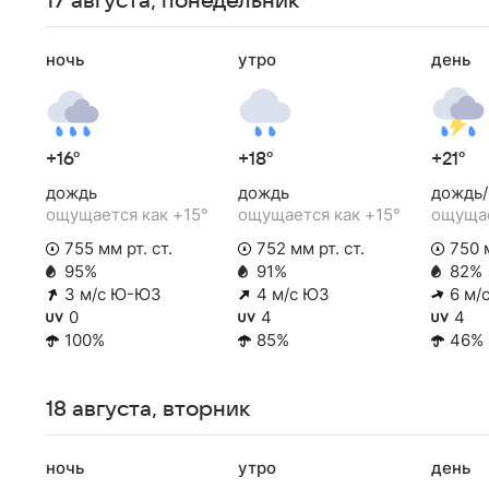
17 августа, понедельник
ночь
утро
день
+16°
+18°
+21°
дождь
дождь
дождь/
ощущается как +15°
ощущается как +15°
ощущае
755 мм рт. ст.
752 мм рт. ст.
750 м
95%
91%
82%
3 м/с Ю-ЮЗ
4 м/с ЮЗ
6 м/
0
4
4
100%
85%
46%
18 августа, вторник
ночь
утро
день