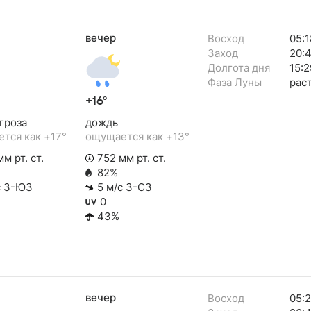
вечер
Восход
05:1
Заход
20:
Долгота дня
15:2
Фаза Луны
рас
+16°
гроза
дождь
тся как +17°
ощущается как +13°
м рт. ст.
752 мм рт. ст.
82%
с З-ЮЗ
5 м/с З-СЗ
0
43%
вечер
Восход
05: