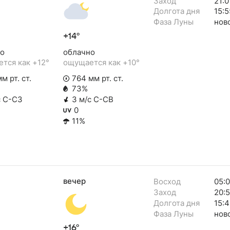
Заход
21:0
Долгота дня
15:5
Фаза Луны
нов
+14°
о
облачно
тся как +12°
ощущается как +10°
м рт. ст.
764 мм рт. ст.
73%
с С-СЗ
3 м/с С-СВ
0
11%
вечер
Восход
05:
Заход
20:
Долгота дня
15:4
Фаза Луны
нов
+16°