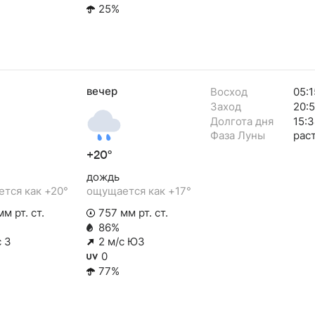
25%
вечер
Восход
05:1
Заход
20:
Долгота дня
15:
Фаза Луны
рас
+20°
дождь
тся как +20°
ощущается как +17°
м рт. ст.
757 мм рт. ст.
86%
с З
2 м/с ЮЗ
0
77%