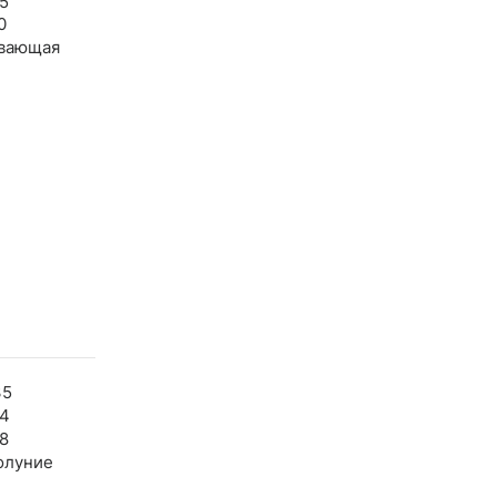
5
0
вающая
35
44
8
олуние