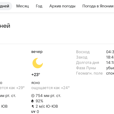
 дней
Месяц
Год
Архив погоды
Погода в Японии
дней
вечер
Восход
04:
Заход
18:4
Долгота дня
14:1
Фаза Луны
убы
Геомагн. поле
спо
+23°
о
ясно
тся как +29°
ощущается как +24°
м рт. ст.
754 мм рт. ст.
92%
с ЮВ
2 м/с Ю-ЮВ
0