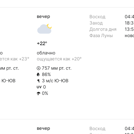
вечер
Восход
04:
Заход
18:3
Долгота дня
13:5
Фаза Луны
нов
+22°
о
облачно
тся как +23°
ощущается как +20°
м рт. ст.
757 мм рт. ст.
86%
с Ю-ЮВ
3 м/с Ю-ЮВ
0
0%
вечер
Восход
04: