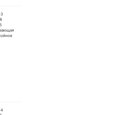
33
6
3
вающая
койное
34