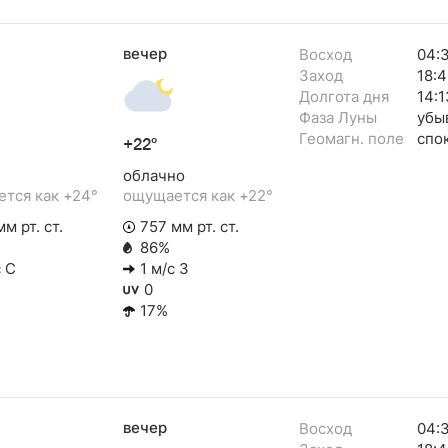
вечер
Восход
04:
Заход
18:4
Долгота дня
14:1
Фаза Луны
убы
Геомагн. поле
спо
+22°
облачно
тся как +24°
ощущается как +22°
м рт. ст.
757 мм рт. ст.
86%
с С
1 м/с З
0
17%
вечер
Восход
04: