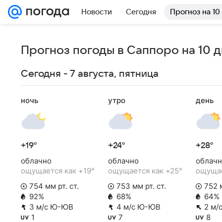
Новости
Сегодня
Прогноз на 10
Прогноз погоды в Саппоро на 10 
Сегодня - 7 августа, пятница
ночь
утро
день
+19°
+24°
+28°
облачно
облачно
облачн
ощущается как +19°
ощущается как +25°
ощущае
754 мм рт. ст.
753 мм рт. ст.
752 м
92%
68%
64%
3 м/с Ю-ЮВ
4 м/с Ю-ЮВ
2 м/
1
7
8