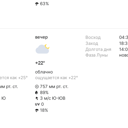
63%
вечер
Восход
04:
Заход
18:3
Долгота дня
14:0
Фаза Луны
нов
+22°
облачно
тся как +25°
ощущается как +22°
м рт. ст.
757 мм рт. ст.
89%
с Ю
3 м/с Ю-ЮВ
0
18%