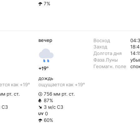
7%
вечер
Восход
04:
Заход
18:4
Долгота дня
14:1
Фаза Луны
убы
Геомагн. поле
спо
+19°
дождь
тся как +19°
ощущается как +19°
м рт. ст.
756 мм рт. ст.
87%
с СЗ
3 м/с СЗ
0
60%