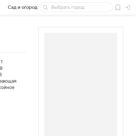
Сад и огород
Товары для дачи
31
9
8
вающая
койное