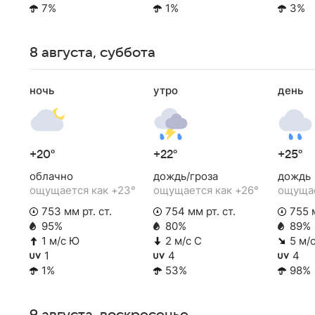
7%
1%
3%
8 августа, суббота
ночь
утро
день
+20°
+22°
+25°
облачно
дождь/гроза
дождь
ощущается как +23°
ощущается как +26°
ощущае
753 мм рт. ст.
754 мм рт. ст.
755 м
95%
80%
89%
1 м/с Ю
2 м/с С
5 м/
1
4
4
1%
53%
98%