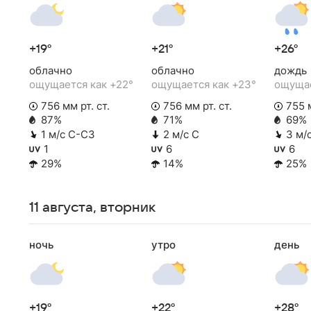
+19°
+21°
+26°
облачно
облачно
дождь
ощущается как +22°
ощущается как +23°
ощущае
756 мм рт. ст.
756 мм рт. ст.
755 м
87%
71%
69%
1 м/с С-СЗ
2 м/с С
3 м/
1
6
6
29%
14%
25%
11 августа, вторник
ночь
утро
день
+19°
+22°
+28°