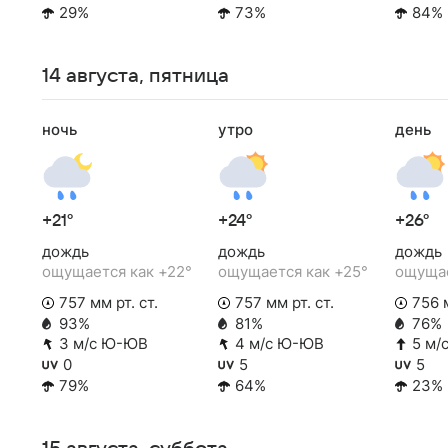
29%
73%
84%
14 августа, пятница
ночь
утро
день
+21°
+24°
+26°
дождь
дождь
дождь
ощущается как +22°
ощущается как +25°
ощущае
757 мм рт. ст.
757 мм рт. ст.
756 м
93%
81%
76%
3 м/с Ю-ЮВ
4 м/с Ю-ЮВ
5 м/
0
5
5
79%
64%
23%