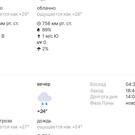
о
облачно
тся как +29°
ощущается как +26°
м рт. ст.
756 мм рт. ст.
89%
 В
1 м/с Ю
0
2%
вечер
Восход
04:
Заход
18:4
Долгота дня
14:0
Фаза Луны
нов
+24°
гроза
дождь
тся как +27°
ощущается как +24°