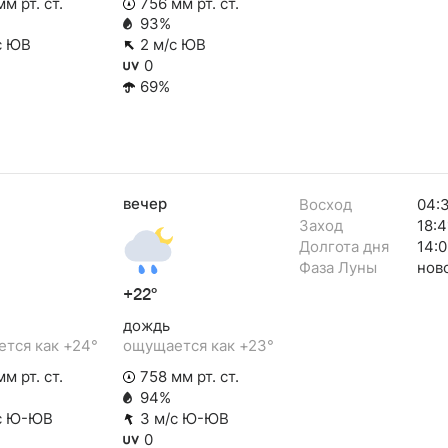
м рт. ст.
756 мм рт. ст.
93%
с ЮВ
2 м/с ЮВ
0
69%
вечер
Восход
04:
Заход
18:4
Долгота дня
14:
Фаза Луны
нов
+22°
дождь
тся как +24°
ощущается как +23°
м рт. ст.
758 мм рт. ст.
94%
с Ю-ЮВ
3 м/с Ю-ЮВ
0