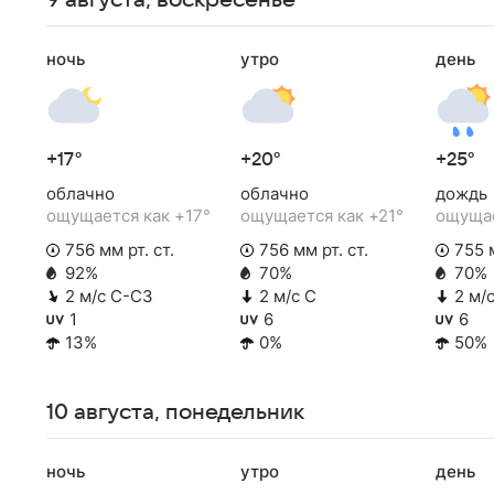
9 августа, воскресенье
ночь
утро
день
+17°
+20°
+25°
облачно
облачно
дождь
ощущается как +17°
ощущается как +21°
ощущае
756 мм рт. ст.
756 мм рт. ст.
755 м
92%
70%
70%
2 м/с С-СЗ
2 м/с С
2 м/
1
6
6
13%
0%
50%
10 августа, понедельник
ночь
утро
день