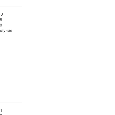
40
8
8
олуние
41