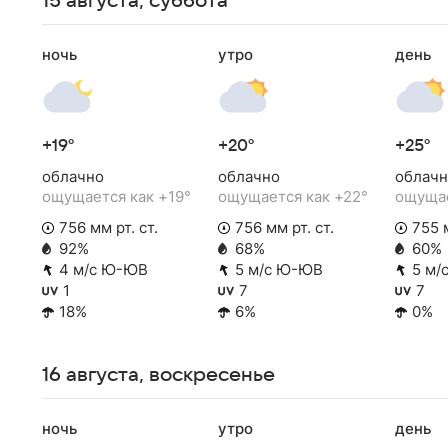
15 августа, суббота
ночь
утро
день
+19°
+20°
+25°
облачно
облачно
облачн
ощущается как +19°
ощущается как +22°
ощущае
756 мм рт. ст.
756 мм рт. ст.
755 м
92%
68%
60%
4 м/с Ю-ЮВ
5 м/с Ю-ЮВ
5 м/
1
7
7
18%
6%
0%
16 августа, воскресенье
ночь
утро
день