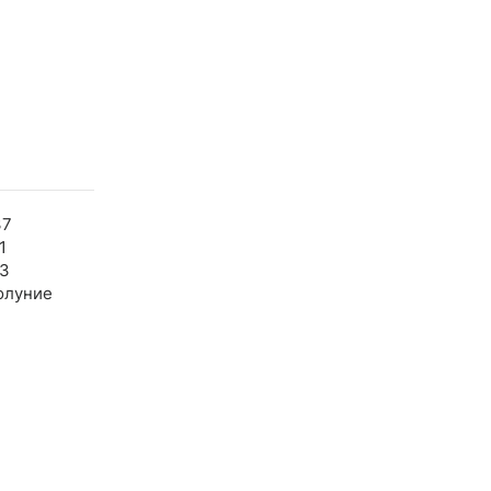
37
1
03
олуние