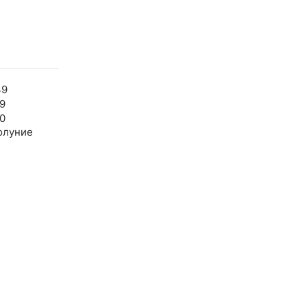
39
9
0
олуние