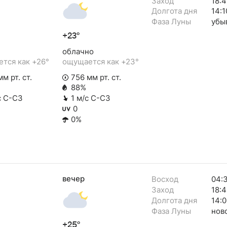
Заход
18:4
Долгота дня
14:1
Фаза Луны
убы
+23°
облачно
тся как +26°
ощущается как +23°
м рт. ст.
756 мм рт. ст.
88%
с С-СЗ
1 м/с С-СЗ
0
0%
вечер
Восход
04:
Заход
18:
Долгота дня
14:0
Фаза Луны
нов
+25°