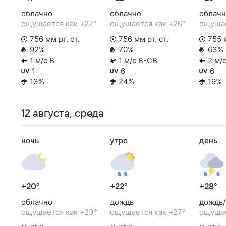
облачно
облачно
облачн
ощущается как +22°
ощущается как +26°
ощущае
756 мм рт. ст.
756 мм рт. ст.
755 м
92%
70%
63%
1 м/с В
1 м/с В-СВ
2 м/с
1
6
6
13%
24%
19%
12 августа, среда
ночь
утро
день
+20°
+22°
+28°
облачно
дождь
дождь/
ощущается как +23°
ощущается как +27°
ощущае