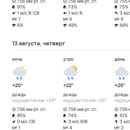
756 мм рт. ст.
756 мм рт. ст.
755 м
91%
73%
75%
1 м/с В-СВ
1 м/с В
3 м/
1
6
6
6%
48%
69%
13 августа, четверг
ночь
утро
день
+20°
+22°
+25°
дождь
дождь
дождь
ощущается как +24°
ощущается как +25°
ощущае
756 мм рт. ст.
756 мм рт. ст.
756 м
95%
74%
91%
0 м/с СВ
3 м/с ЮВ
3 м/
1
4
3