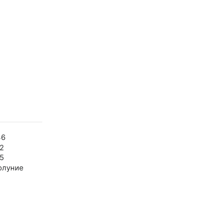
36
2
5
олуние