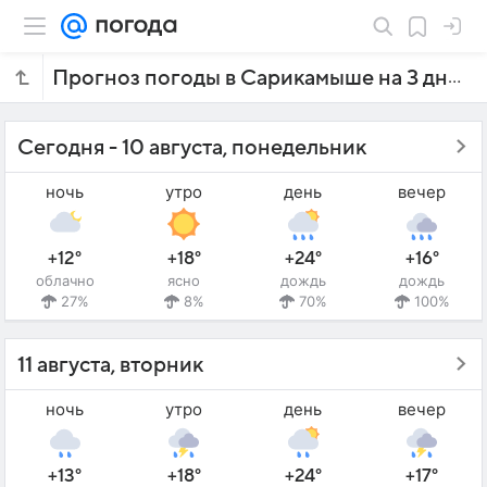
Прогноз погоды в Сарикамыше на 3 дня
Сегодня - 10 августа, понедельник
ночь
утро
день
вечер
+12°
+18°
+24°
+16°
облачно
ясно
дождь
дождь
27%
8%
70%
100%
11 августа, вторник
ночь
утро
день
вечер
+13°
+18°
+24°
+17°