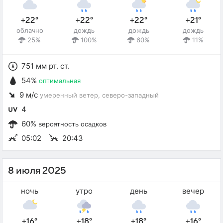
+22°
+22°
+22°
+21°
облачно
дождь
дождь
дождь
25%
100%
60%
11%
751 мм рт. ст.
54%
оптимальная
9 м/с
умеренный ветер
, северо-западный
4
60%
вероятность осадков
05:02
20:43
8 июля 2025
ночь
утро
день
вечер
+16°
+18°
+18°
+16°