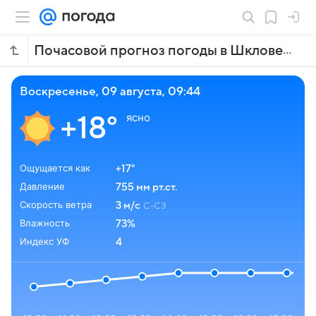
Почасовой прогноз погоды в Шклове
воскресенье, 09 августа, 09:44
ясно
+18°
Ощущается как
+17°
Давление
755 мм рт.ст.
Скорость ветра
3 м/с
С-СЗ
Влажность
73%
Индекс УФ
4