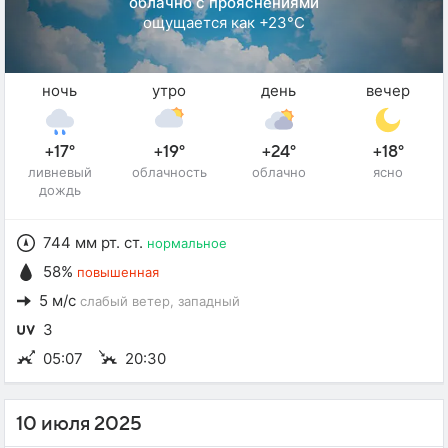
облачно с прояснениями
ощущается как +23°C
ночь
утро
день
вечер
+17°
+19°
+24°
+18°
ливневый
облачность
облачно
ясно
дождь
744 мм рт. ст.
нормальное
58%
повышенная
5 м/с
слабый ветер
, западный
3
05:07
20:30
10 июля 2025