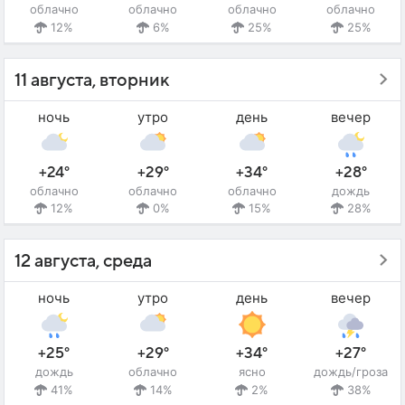
облачно
облачно
облачно
облачно
12%
6%
25%
25%
11 августа, вторник
ночь
утро
день
вечер
+24°
+29°
+34°
+28°
облачно
облачно
облачно
дождь
12%
0%
15%
28%
12 августа, среда
ночь
утро
день
вечер
+25°
+29°
+34°
+27°
дождь
облачно
ясно
дождь/гроза
41%
14%
2%
38%