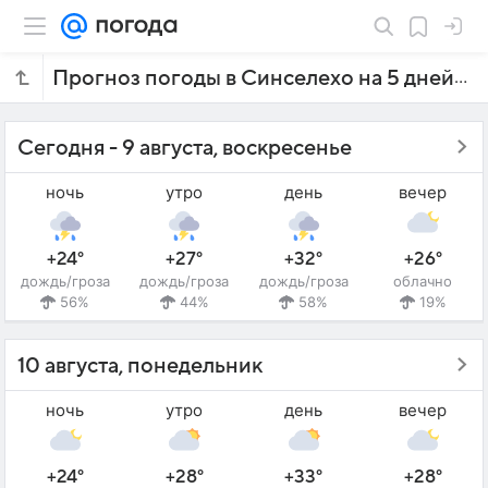
Прогноз погоды в Синселехо на 5 дней
Сегодня - 9 августа, воскресенье
ночь
утро
день
вечер
+24°
+27°
+32°
+26°
дождь/гроза
дождь/гроза
дождь/гроза
облачно
56%
44%
58%
19%
10 августа, понедельник
ночь
утро
день
вечер
+24°
+28°
+33°
+28°