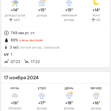
+14°
+15°
+15°
+14°
дождь/гроза
дождь
ливневый
ясно
дождь
48%
4%
749 мм рт. ст.
89%
очень высокая
3 м/с
легкий ветер
, северный
1
07:22
17:22
17 ноября 2024
ночь
утро
день
вечер
+16°
+17°
+18°
+16°
облачно
дождь
дождь
дождь