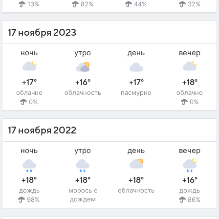
13%
82%
44%
32%
17 ноября 2023
ночь
утро
день
вечер
+17°
+16°
+17°
+18°
облачно
облачность
пасмурно
облачно
0%
0%
17 ноября 2022
ночь
утро
день
вечер
+18°
+18°
+18°
+16°
дождь
морось с
облачность
дождь
дождем
98%
86%