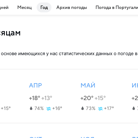
дней
Месяц
Год
Архив погоды
Погода в Португал
сяцам
 основе имеющихся у нас статистических данных о погоде в
АПР
МАЙ
И
+18°
+13°
+20°
+15°
+
+15°
74%
+16°
73%
+17°