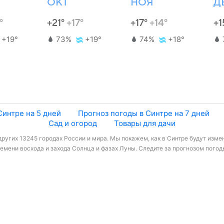
ОКТ
НОЯ
Д
°
+21°
+17°
+17°
+14°
+1
+19°
73%
+19°
74%
+18°
Синтре на 5 дней
Прогноз погоды в Синтре на 7 дней
Сад и огород
Товары для дачи
других 13245 городах России и мира. Мы покажем, как в Синтре будут измен
мени восхода и захода Солнца и фазах Луны. Следите за прогнозом погоды