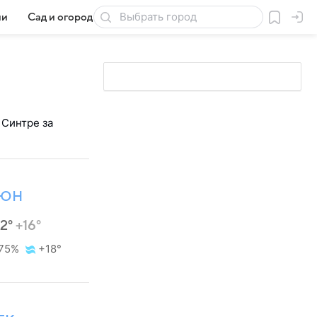
ии
Сад и огород
Товары для дачи
 Синтре за
ЮН
22°
+16°
75%
+18°