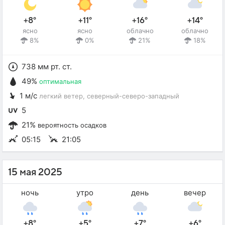
+8°
+11°
+16°
+14°
ясно
ясно
облачно
облачно
8%
0%
21%
18%
738 мм рт. ст.
49%
оптимальная
1 м/с
легкий ветер
, северный-северо-западный
5
21%
вероятность осадков
05:15
21:05
15 мая 2025
ночь
утро
день
вечер
+8°
+5°
+7°
+6°