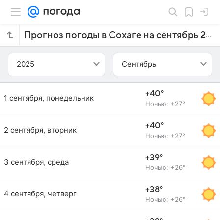
Прогноз погоды в Сохаге на сентябрь 2025 года
2025
Сентябрь
+40°
1 сентября, понедельник
Ночью: +27°
+40°
2 сентября, вторник
Ночью: +27°
+39°
3 сентября, среда
Ночью: +26°
+38°
4 сентября, четверг
Ночью: +26°