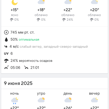
+15°
+18°
+22°
+20°
ясно
облачно
облачно
облачно
0%
0%
24%
0%
745 мм рт. ст.
50%
оптимальная
4 м/с
слабый ветер
, западный-северо-западный
6
24%
вероятность осадков
05:06
21:01
9 июня 2025
ночь
утро
день
вечер
+22°
+22°
+26°
+22°