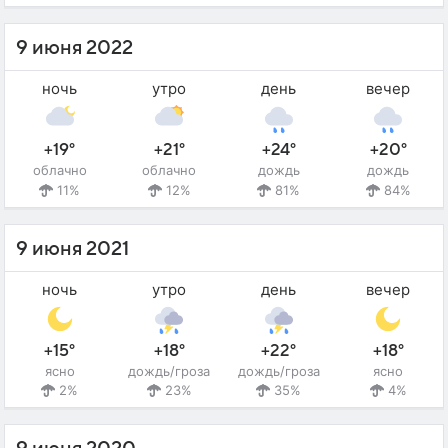
9 июня 2022
ночь
утро
день
вечер
+19°
+21°
+24°
+20°
облачно
облачно
дождь
дождь
11%
12%
81%
84%
9 июня 2021
ночь
утро
день
вечер
+15°
+18°
+22°
+18°
ясно
дождь/гроза
дождь/гроза
ясно
2%
23%
35%
4%