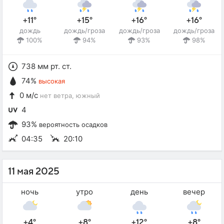
+11°
+15°
+16°
+16°
дождь
дождь/гроза
дождь/гроза
дождь/гроза
100%
94%
93%
98%
738 мм рт. ст.
74%
высокая
0 м/с
нет ветра
, южный
4
93%
вероятность осадков
04:35
20:10
11 мая 2025
ночь
утро
день
вечер
+4°
+8°
+12°
+8°