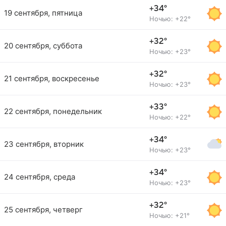
+34°
19 сентября, пятница
Ночью: +22°
+32°
20 сентября, суббота
Ночью: +23°
+32°
21 сентября, воскресенье
Ночью: +23°
+33°
22 сентября, понедельник
Ночью: +22°
+34°
23 сентября, вторник
Ночью: +23°
+34°
24 сентября, среда
Ночью: +23°
+32°
25 сентября, четверг
Ночью: +21°