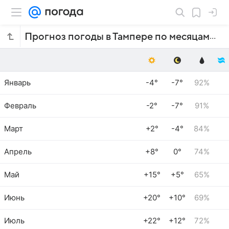
Прогноз погоды в Тампере по месяцам
Январь
-4°
-7°
92%
Февраль
-2°
-7°
91%
Март
+2°
-4°
84%
Апрель
+8°
0°
74%
Май
+15°
+5°
65%
Июнь
+20°
+10°
69%
Июль
+22°
+12°
72%