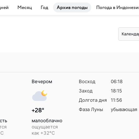
дней
Месяц
Год
Архив погоды
Погода в Индонези
Календа
Вечером
Восход
06:18
Заход
18:15
Долгота дня
11:56
Фаза Луны
убывающая
+28°
сть
малооблачно
тся
ощущается
°C
как +32°C