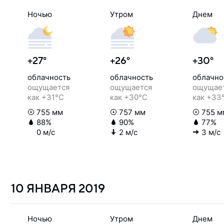
Ночью
Утром
Днем
+27°
+26°
+30°
облачность
облачность
облачно
ощущается
ощущается
ощущае
как +31°C
как +30°C
как +33
755 мм
757 мм
755 м
88%
90%
77%
0 м/с
2 м/с
3 м/с
10 ЯНВАРЯ
2019
Ночью
Утром
Днем