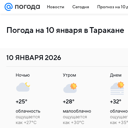
Новости
Сегодня
Прогноз на 10 
Погода на 10 января в Таракане
10 ЯНВАРЯ
2026
Ночью
Утром
Днем
+25°
+28°
+32°
облачность
малооблачно
облачно
ощущается
ощущается
ощущае
как +27°C
как +30°C
как +35