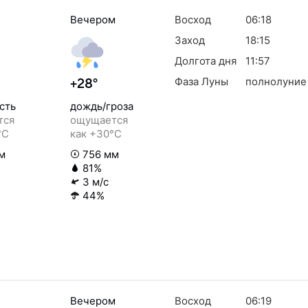
Вечером
Восход
06:18
Заход
18:15
Долгота дня
11:57
Фаза Луны
полнолуние
+28°
сть
дождь/гроза
тся
ощущается
°C
как +30°C
м
756 мм
81%
3 м/с
44%
Вечером
Восход
06:19