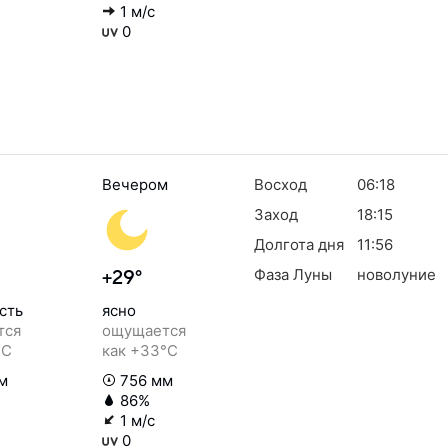
1 м/с
0
Вечером
Восход
06:18
Заход
18:15
Долгота дня
11:56
Фаза Луны
новолуние
+29°
сть
ясно
тся
ощущается
°C
как +33°C
м
756 мм
86%
1 м/с
0