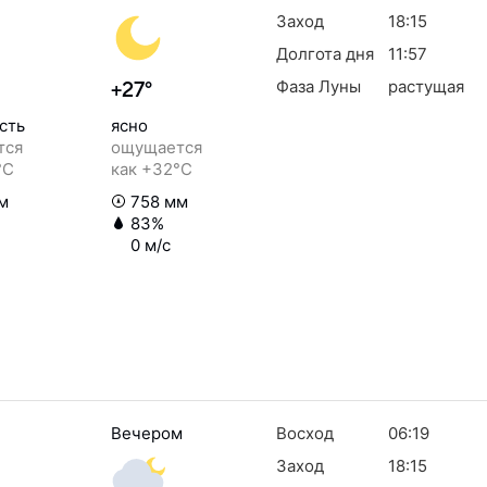
Заход
18:15
Долгота дня
11:57
Фаза Луны
растущая
+27°
сть
ясно
тся
ощущается
°C
как +32°C
м
758 мм
83%
0 м/с
Вечером
Восход
06:19
Заход
18:15