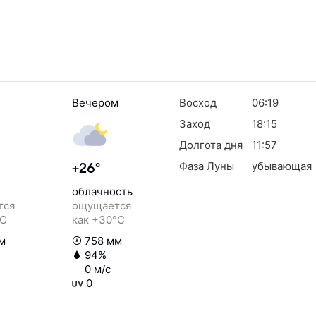
Вечером
Восход
06:19
Заход
18:15
Долгота дня
11:57
Фаза Луны
убывающая
+26°
облачность
тся
ощущается
°C
как +30°C
м
758 мм
94%
0 м/с
0