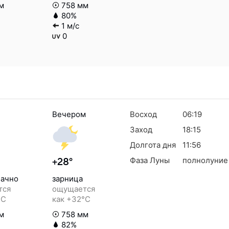
м
758 мм
80%
1 м/с
0
Вечером
Восход
06:19
Заход
18:15
Долгота дня
11:56
Фаза Луны
полнолуние
+28°
ачно
зарница
тся
ощущается
°C
как +32°C
м
758 мм
82%