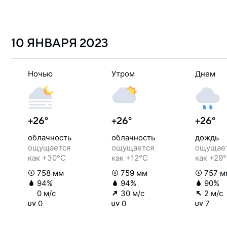
10 ЯНВАРЯ
2023
Ночью
Утром
Днем
+26°
+26°
+26°
облачность
облачность
дождь
ощущается
ощущается
ощущае
как +30°C
как +12°C
как +29
758 мм
759 мм
757 м
94%
94%
90%
0 м/с
30 м/с
2 м/с
0
0
7