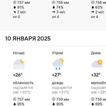
757 мм
759 мм
756 м
91%
74%
63%
2 м/с
3 м/с
2 м/с
0
4
4
10 ЯНВАРЯ
2025
Ночью
Утром
Днем
+26°
+27°
+32°
облачность
дождь
малообл
ощущается
ощущается
ощущае
как +30°C
как +31°C
как +36
757 мм
759 мм
756 м
95%
90%
69%