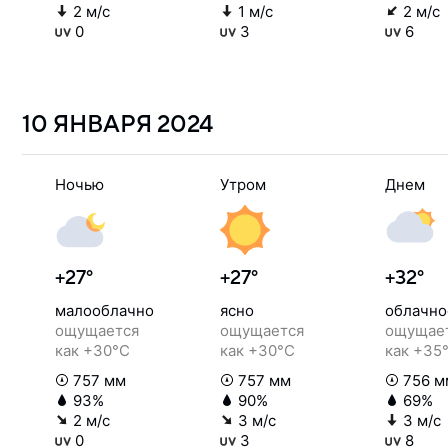
2 м/с
1 м/с
2 м/с
0
3
6
10 ЯНВАРЯ
2024
Ночью
Утром
Днем
+27°
+27°
+32°
малооблачно
ясно
облачно
ощущается
ощущается
ощущае
как +30°C
как +30°C
как +35
757 мм
757 мм
756 м
93%
90%
69%
2 м/с
3 м/с
3 м/с
0
3
8