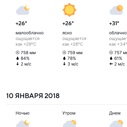
+26°
+26°
+31°
малооблачно
ясно
облачно
ощущается
ощущается
ощущае
как +29°C
как +28°C
как +34
758 мм
759 мм
757 м
84%
78%
61%
2 м/с
3 м/с
2 м/с
10 ЯНВАРЯ
2018
Ночью
Утром
Днем