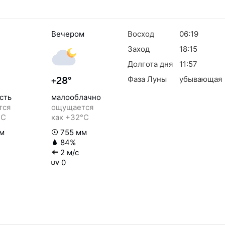
Вечером
Восход
06:19
Заход
18:15
Долгота дня
11:57
Фаза Луны
убывающая
+28°
сть
малооблачно
тся
ощущается
°C
как +32°C
м
755 мм
84%
2 м/с
0