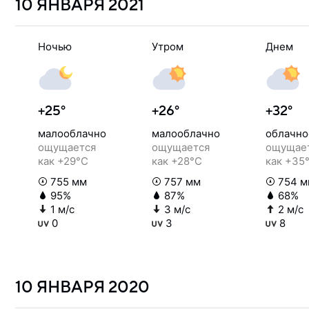
10 ЯНВАРЯ
2021
Ночью
Утром
Днем
+25°
+26°
+32°
малооблачно
малооблачно
облачно
ощущается
ощущается
ощущае
как +29°C
как +28°C
как +35
755 мм
757 мм
754 м
95%
87%
68%
1 м/с
3 м/с
2 м/с
0
3
8
10 ЯНВАРЯ
2020