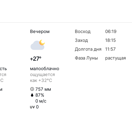
Вечером
Восход
06:19
Заход
18:15
Долгота дня
11:57
Фаза Луны
растущая
+27°
сть
малооблачно
тся
ощущается
°C
как +32°C
м
757 мм
87%
0 м/с
0