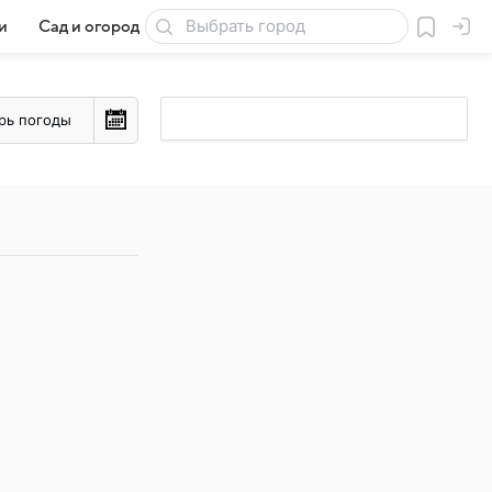
и
Сад и огород
Товары для дачи
рь погоды