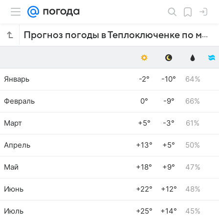
Прогноз погоды в Теплоключенке по месяцам
Январь
-2°
-10°
64%
Февраль
0°
-9°
66%
Март
+5°
-3°
61%
Апрель
+13°
+5°
50%
Май
+18°
+9°
47%
Июнь
+22°
+12°
48%
Июль
+25°
+14°
45%