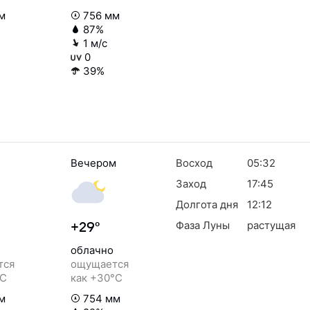
м
756 мм
87%
1 м/с
0
39%
Вечером
Восход
05:32
Заход
17:45
Долгота дня
12:12
Фаза Луны
растущая
+29°
облачно
тся
ощущается
°C
как +30°C
м
754 мм