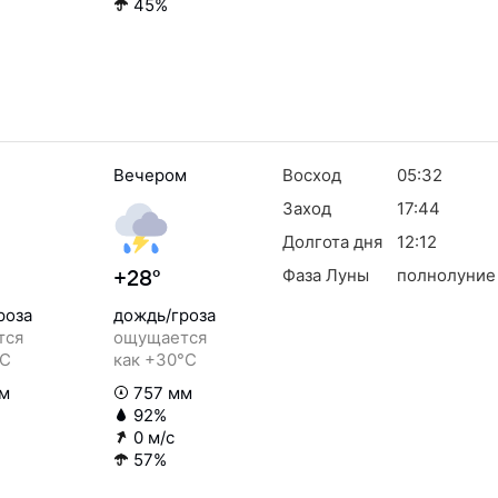
45%
Вечером
Восход
05:32
Заход
17:44
Долгота дня
12:12
Фаза Луны
полнолуние
+28°
роза
дождь/гроза
тся
ощущается
°C
как +30°C
м
757 мм
92%
0 м/с
57%