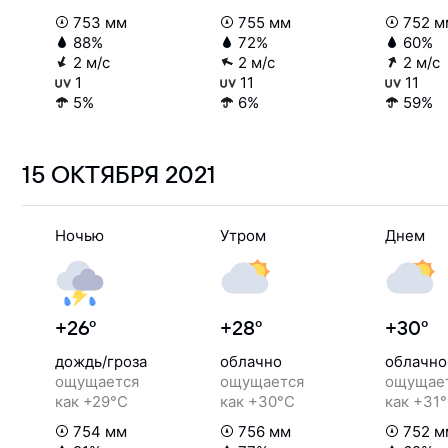
753 мм
755 мм
752 м
88%
72%
60%
2 м/с
2 м/с
2 м/с
1
11
11
5%
6%
59%
15 ОКТЯБРЯ
2021
Ночью
Утром
Днем
+26°
+28°
+30°
дождь/гроза
облачно
облачно
ощущается
ощущается
ощущае
как +29°C
как +30°C
как +31
754 мм
756 мм
752 м