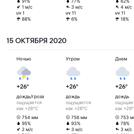
91%
77%
62%
1 м/с
3 м/с
4 м/с
1
11
11
88%
6%
18%
15 ОКТЯБРЯ
2020
Ночью
Утром
Днем
+26°
+26°
+26°
дождь/гроза
дождь
дождь
ощущается
ощущается
ощущае
как +28°C
как +28°C
как +29
754 мм
756 мм
753 м
95%
93%
78%
2 м/с
3 м/с
3 м/с