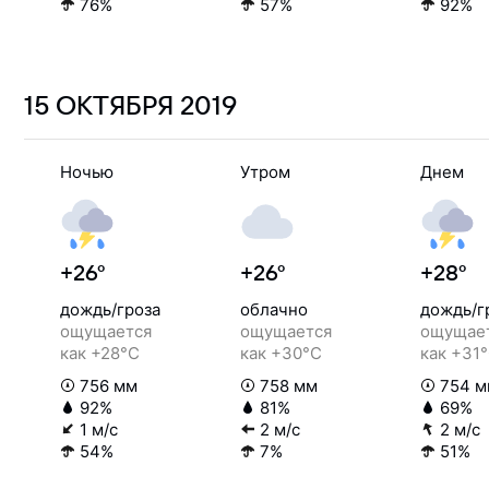
76%
57%
92%
15 ОКТЯБРЯ
2019
Ночью
Утром
Днем
+26°
+26°
+28°
дождь/гроза
облачно
дождь/г
ощущается
ощущается
ощущае
как +28°C
как +30°C
как +31
756 мм
758 мм
754 м
92%
81%
69%
1 м/с
2 м/с
2 м/с
54%
7%
51%