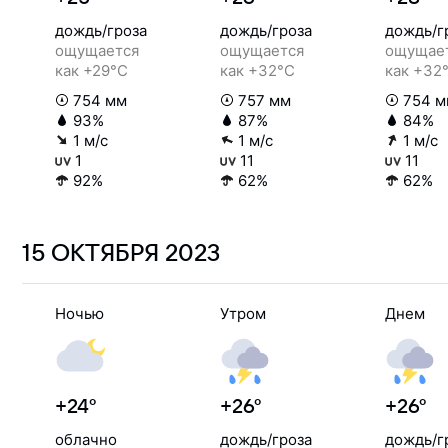
дождь/гроза
дождь/гроза
дождь/г
ощущается
ощущается
ощущае
как +29°C
как +32°C
как +32
754 мм
757 мм
754 м
93%
87%
84%
1 м/с
1 м/с
1 м/с
1
11
11
92%
62%
62%
15 ОКТЯБРЯ
2023
Ночью
Утром
Днем
+24°
+26°
+26°
облачно
дождь/гроза
дождь/г