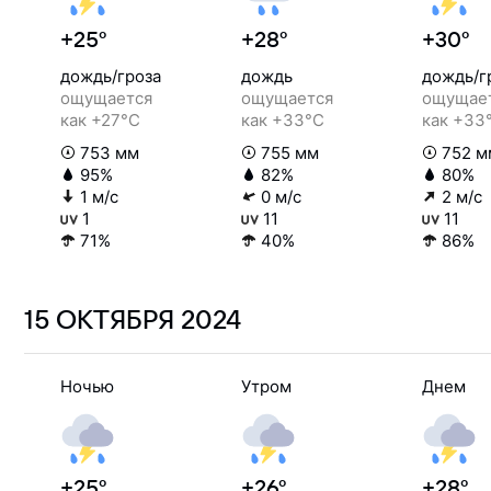
+25°
+28°
+30°
дождь/гроза
дождь
дождь/г
ощущается
ощущается
ощущае
как +27°C
как +33°C
как +33
753 мм
755 мм
752 м
95%
82%
80%
1 м/с
0 м/с
2 м/с
1
11
11
71%
40%
86%
15 ОКТЯБРЯ
2024
Ночью
Утром
Днем
+25°
+26°
+28°