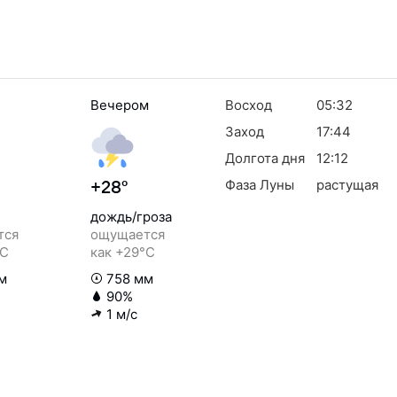
Вечером
Восход
05:32
Заход
17:44
Долгота дня
12:12
Фаза Луны
растущая
+28°
дождь/гроза
тся
ощущается
°C
как +29°C
м
758 мм
90%
1 м/с