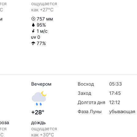
тся
ощущается
°C
как +27°C
м
757 мм
95%
1 м/с
0
77%
Вечером
Восход
05:33
Заход
17:45
Долгота дня
12:12
Фаза Луны
убывающая
+28°
роза
дождь
тся
ощущается
°C
как +30°C