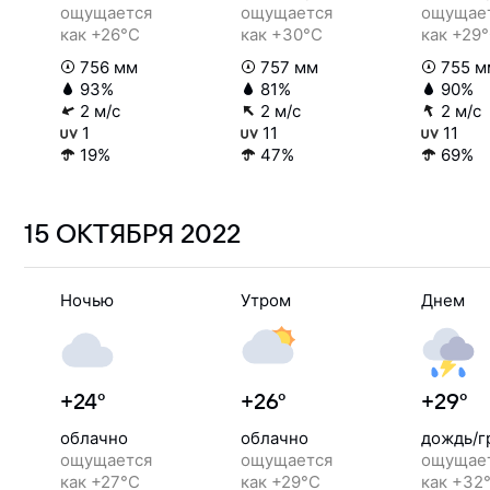
ощущается
ощущается
ощущае
как +26°C
как +30°C
как +29
756 мм
757 мм
755 м
93%
81%
90%
2 м/с
2 м/с
2 м/с
1
11
11
19%
47%
69%
15 ОКТЯБРЯ
2022
Ночью
Утром
Днем
+24°
+26°
+29°
облачно
облачно
дождь/г
ощущается
ощущается
ощущае
как +27°C
как +29°C
как +32