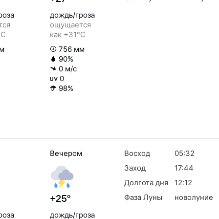
роза
дождь/гроза
тся
ощущается
°C
как +31°C
м
756 мм
90%
0 м/с
0
98%
Вечером
Восход
05:32
Заход
17:44
Долгота дня
12:12
Фаза Луны
новолуние
+25°
роза
дождь/гроза