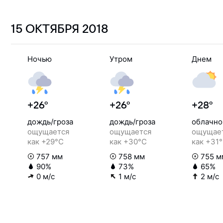
15 ОКТЯБРЯ
2018
Ночью
Утром
Днем
+26°
+26°
+28°
дождь/гроза
дождь/гроза
облачно
ощущается
ощущается
ощущае
как +29°C
как +30°C
как +31
757 мм
758 мм
755 м
90%
73%
65%
0 м/с
1 м/с
2 м/с