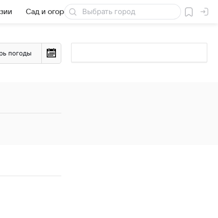
езии
Сад и огород
Товары для дачи
рь погоды