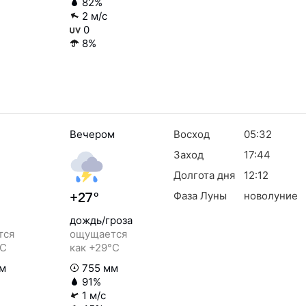
82%
2 м/с
0
8%
Вечером
Восход
05:32
Заход
17:44
Долгота дня
12:12
Фаза Луны
новолуние
+27°
дождь/гроза
тся
ощущается
°C
как +29°C
м
755 мм
91%
1 м/с