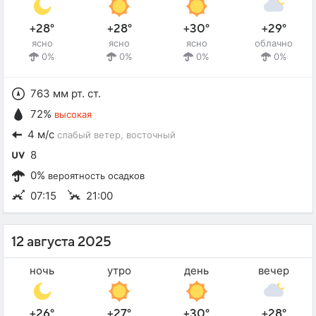
+28°
+28°
+30°
+29°
ясно
ясно
ясно
облачно
0%
0%
0%
0%
763 мм рт. ст.
72%
высокая
4 м/с
слабый ветер
, восточный
8
0%
вероятность осадков
07:15
21:00
12 августа 2025
ночь
утро
день
вечер
+26°
+27°
+30°
+28°