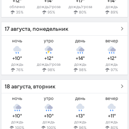
+12°
+14°
+17°
+14°
облачно
дождь/гроза
дождь/гроза
дождь
35%
95%
80%
89%
17 августа, понедельник
ночь
утро
день
вечер
+10°
+12°
+14°
+12°
дождь
дождь/гроза
дождь
дождь
76%
98%
98%
97%
18 августа, вторник
ночь
утро
день
вечер
+10°
+10°
+13°
+11°
дождь
дождь
дождь
дождь
100%
100%
96%
80%