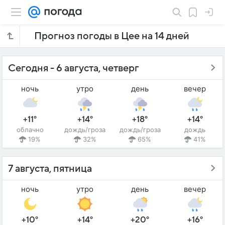
Прогноз погоды в Цее на 14 дней
Сегодня - 6 августа, четверг
ночь
утро
день
вечер
+11°
+14°
+18°
+14°
облачно
дождь/гроза
дождь/гроза
дождь
19%
32%
65%
41%
7 августа, пятница
ночь
утро
день
вечер
+10°
+14°
+20°
+16°