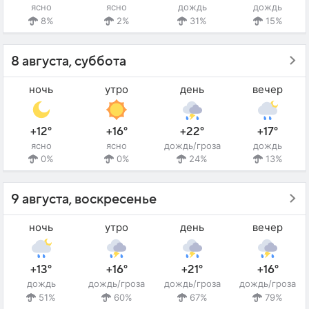
ясно
ясно
дождь
дождь
8%
2%
31%
15%
8 августа, суббота
ночь
утро
день
вечер
+12°
+16°
+22°
+17°
ясно
ясно
дождь/гроза
дождь
0%
0%
24%
13%
9 августа, воскресенье
ночь
утро
день
вечер
+13°
+16°
+21°
+16°
дождь
дождь/гроза
дождь/гроза
дождь/гроза
51%
60%
67%
79%