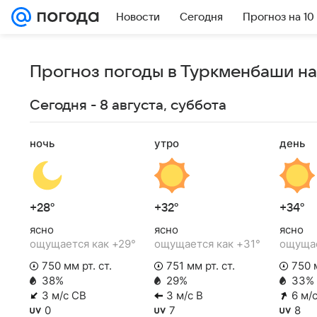
Новости
Сегодня
Прогноз на 10
Прогноз погоды в Туркменбаши на
Сегодня - 8 августа, суббота
ночь
утро
день
+28°
+32°
+34°
ясно
ясно
ясно
ощущается как +29°
ощущается как +31°
ощущае
750 мм рт. ст.
751 мм рт. ст.
750 м
38%
29%
33%
3 м/с СВ
3 м/с В
6 м/
0
7
8