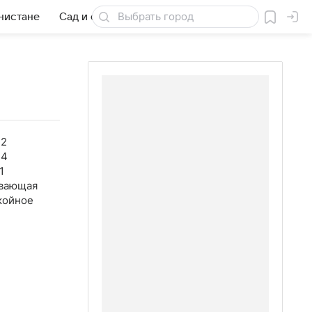
нистане
Сад и огород
Товары для дачи
32
34
1
вающая
койное