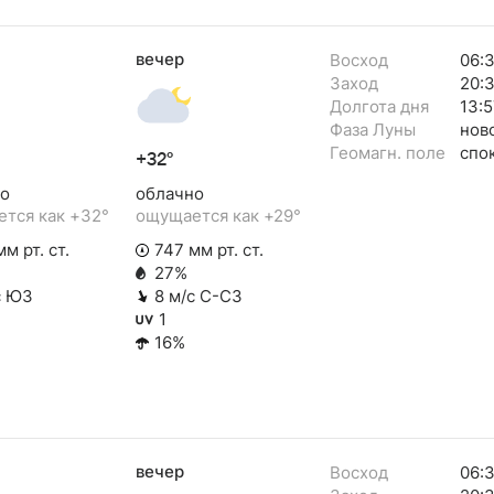
вечер
Восход
06:
Заход
20:
Долгота дня
13:5
Фаза Луны
нов
Геомагн. поле
спо
+32°
о
облачно
тся как +32°
ощущается как +29°
м рт. ст.
747 мм рт. ст.
27%
с ЮЗ
8 м/с С-СЗ
1
16%
вечер
Восход
06: