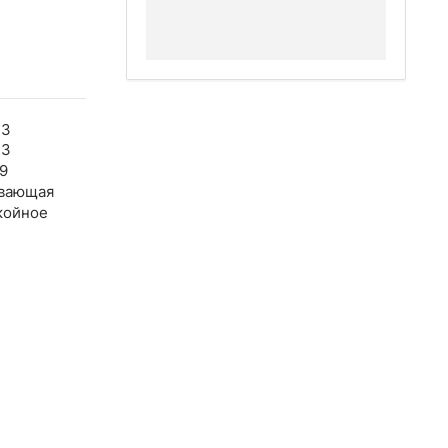
33
33
9
вающая
койное