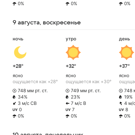
0%
0%
0%
9 августа, воскресенье
ночь
утро
день
+28°
+32°
+37°
ясно
ясно
ясно
ощущается как +28°
ощущается как +30°
ощущае
748 мм рт. ст.
749 мм рт. ст.
748 м
34%
23%
19%
3 м/с СВ
7 м/с В
4 м/
0
7
8
0%
0%
0%