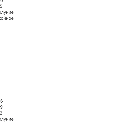
30
5
олуние
койное
36
29
2
олуние