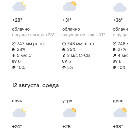
+28°
+31°
+36°
облачно
облачно
облачн
ощущается как +28°
ощущается как +31°
ощущае
747 мм рт. ст.
748 мм рт. ст.
748 м
28%
25%
27%
5 м/с С
2 м/с С-СВ
4 м/
0
5
6
10%
5%
10%
12 августа, среда
ночь
утро
день
+24°
+28°
+33°