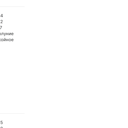
34
32
7
олуние
койное
35