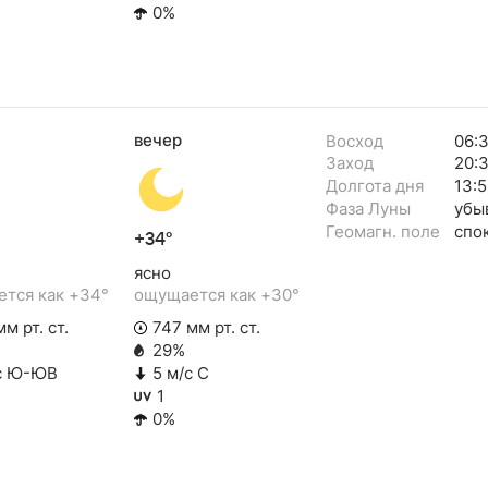
0%
вечер
Восход
06:
Заход
20:
Долгота дня
13:5
Фаза Луны
убы
Геомагн. поле
спо
+34°
ясно
тся как +34°
ощущается как +30°
м рт. ст.
747 мм рт. ст.
29%
с Ю-ЮВ
5 м/с С
1
0%