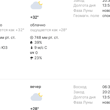
Заход
20:
Долгота дня
13:5
Фаза Луны
нов
Геомагн. поле
спо
+32°
о
облачно
тся как +32°
ощущается как +28°
м рт. ст.
748 мм рт. ст.
39%
с ЮЗ
9 м/с С
0
23%
вечер
Восход
06:
Заход
20:
Долгота дня
13:5
Фаза Луны
нов
+28°