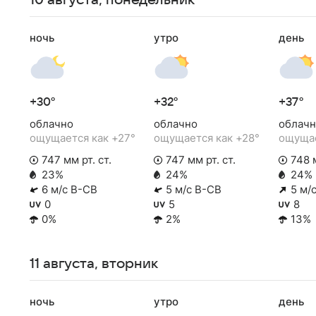
10 августа, понедельник
ночь
утро
день
+30°
+32°
+37°
облачно
облачно
облачн
ощущается как +27°
ощущается как +28°
ощущае
747 мм рт. ст.
747 мм рт. ст.
748 м
23%
24%
24%
6 м/с В-СВ
5 м/с В-СВ
5 м/
0
5
8
0%
2%
13%
11 августа, вторник
ночь
утро
день