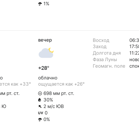
1%
вечер
Восход
06:
Заход
17:5
Долгота дня
11:2
Фаза Луны
нов
Геомагн. поле
спо
+28°
о
облачно
тся как +33°
ощущается как +26°
м рт. ст.
698 мм рт. ст.
30%
с Ю
2 м/с ЮВ
0
0%