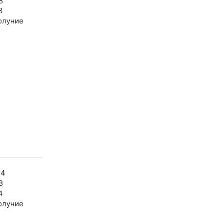
8
3
олуние
34
8
4
олуние