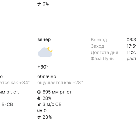
0%
вечер
Восход
06:
Заход
17:5
Долгота дня
11:2
Фаза Луны
рас
+30°
о
облачно
тся как +34°
ощущается как +28°
м рт. ст.
695 мм рт. ст.
28%
с В-СВ
3 м/с СВ
0
23%