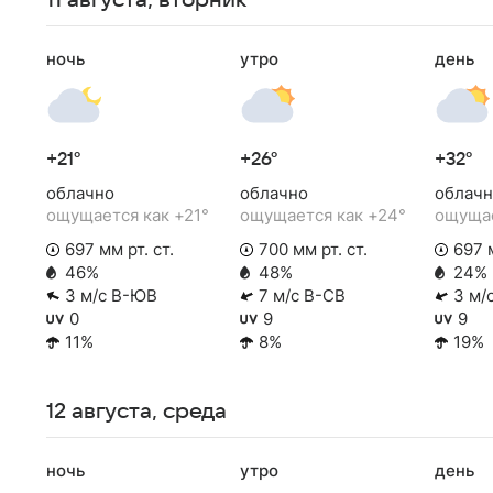
11 августа, вторник
ночь
утро
день
+21°
+26°
+32°
облачно
облачно
облачн
ощущается как +21°
ощущается как +24°
ощущае
697 мм рт. ст.
700 мм рт. ст.
697 м
46%
48%
24%
3 м/с В-ЮВ
7 м/с В-СВ
3 м/
0
9
9
11%
8%
19%
12 августа, среда
ночь
утро
день