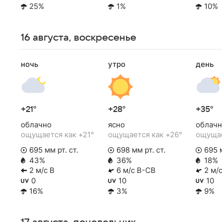
25%
1%
10%
16 августа, воскресенье
ночь
утро
день
+21°
+28°
+35°
облачно
ясно
облачн
ощущается как +21°
ощущается как +26°
ощущае
695 мм рт. ст.
698 мм рт. ст.
695 м
43%
36%
18%
2 м/с В
6 м/с В-СВ
2 м/
0
10
10
16%
3%
9%