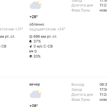
Заход
17:5
Долгота дня
11:2
Фаза Луны
нов
+28°
облачно
тся как +31°
ощущается как +24°
м рт. ст.
696 мм рт. ст.
37%
с СВ
3 м/с С-СВ
0
20%
вечер
Восход
06:
Заход
17:5
Долгота дня
11:2
Фаза Луны
нов
+28°