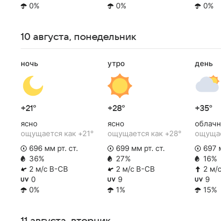
0%
0%
0%
10 августа, понедельник
ночь
утро
день
+21°
+28°
+35°
ясно
ясно
облачн
ощущается как +21°
ощущается как +28°
ощущае
696 мм рт. ст.
699 мм рт. ст.
697 м
36%
27%
16%
2 м/с В-СВ
2 м/с В-СВ
2 м/
0
9
9
0%
1%
15%