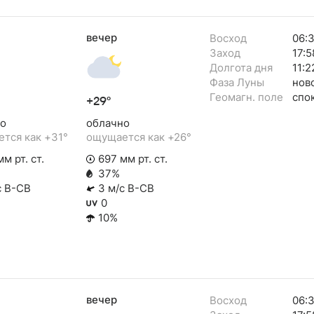
вечер
Восход
06:
Заход
17:5
Долгота дня
11:2
Фаза Луны
нов
Геомагн. поле
спо
+29°
о
облачно
тся как +31°
ощущается как +26°
м рт. ст.
697 мм рт. ст.
37%
с В-СВ
3 м/с В-СВ
0
10%
вечер
Восход
06: