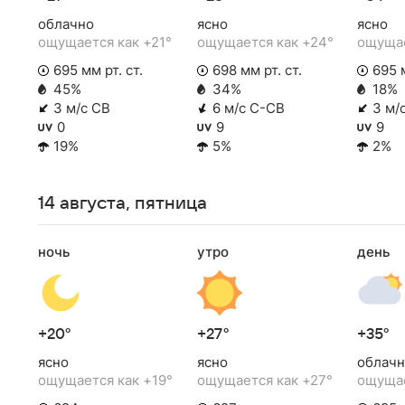
облачно
ясно
ясно
ощущается как +21°
ощущается как +24°
ощущае
695 мм рт. ст.
698 мм рт. ст.
695 м
45%
34%
18%
3 м/с СВ
6 м/с С-СВ
3 м/
0
9
9
19%
5%
2%
14 августа, пятница
ночь
утро
день
+20°
+27°
+35°
ясно
ясно
облачн
ощущается как +19°
ощущается как +27°
ощущае