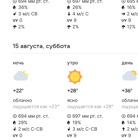
694 мм рт. ст.
697 мм рт. ст.
695 м
36%
26%
16%
3 м/с СВ
4 м/с С
2 м/с
0
9
9
2%
2%
12%
15 августа, суббота
ночь
утро
день
+22°
+28°
+36°
облачно
ясно
облачн
ощущается как +23°
ощущается как +28°
ощущае
694 мм рт. ст.
697 мм рт. ст.
694 м
29%
19%
14%
2 м/с С-СВ
3 м/с С-СВ
2 м/
0
9
9