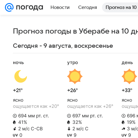
Новости
Сегодня
Прогноз на 10
Прогноз погоды в Уберабе на 10 д
Сегодня - 9 августа, воскресенье
ночь
утро
день
+21°
+26°
+33°
ясно
ясно
ясно
ощущается как +20°
ощущается как +26°
ощущае
694 мм рт. ст.
697 мм рт. ст.
696 м
41%
32%
19%
2 м/с С-СВ
2 м/с С
3 м/
0
9
9