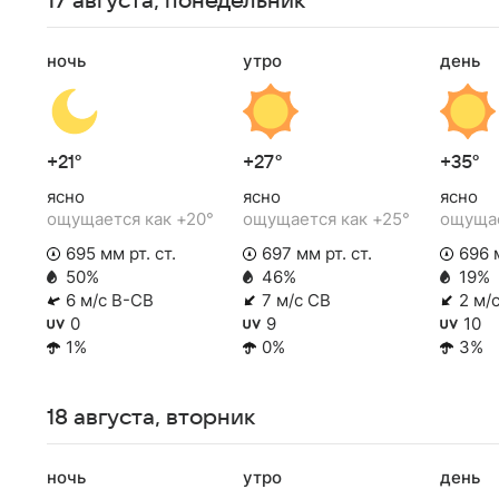
17 августа, понедельник
ночь
утро
день
+21°
+27°
+35°
ясно
ясно
ясно
ощущается как +20°
ощущается как +25°
ощущае
695 мм рт. ст.
697 мм рт. ст.
696 м
50%
46%
19%
6 м/с В-СВ
7 м/с СВ
2 м/
0
9
10
1%
0%
3%
18 августа, вторник
ночь
утро
день