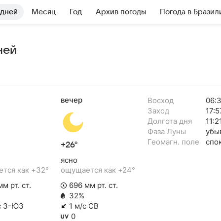
 дней
Месяц
Год
Архив погоды
Погода в Бразил
ней
вечер
Восход
06:
Заход
17:5
Долгота дня
11:2
Фаза Луны
убы
Геомагн. поле
спо
+26°
ясно
тся как +32°
ощущается как +24°
м рт. ст.
696 мм рт. ст.
32%
с З-ЮЗ
1 м/с СВ
0