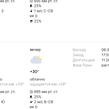
м рт. ст.
695 мм рт. ст.
25%
 З
1 м/с С-СВ
0
22%
вечер
Восход
06:
Заход
17:5
Долгота дня
11:2
Фаза Луны
рас
+30°
о
облачно
тся как +35°
ощущается как +28°
м рт. ст.
695 мм рт. ст.
25%
с Ю
2 м/с В-СВ
0