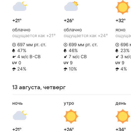
+21°
+26°
+32°
облачно
облачно
ясно
ощущается как +21°
ощущается как +24°
ощущае
697 мм рт. ст.
699 мм рт. ст.
696 м
47%
46%
23%
4 м/с В-СВ
7 м/с СВ
3 м/
0
9
9
24%
10%
4%
13 августа, четверг
ночь
утро
день
+21°
+26°
+34°