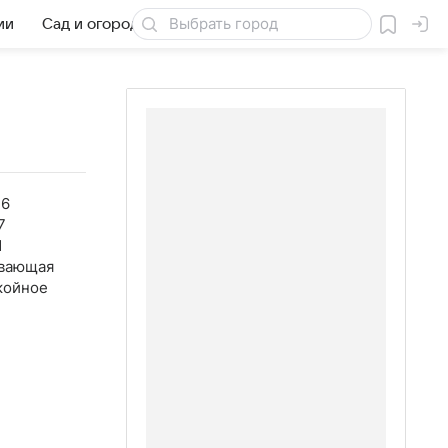
ии
Сад и огород
Товары для дачи
36
7
1
вающая
койное