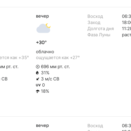
вечер
Восход
06:3
Заход
18:0
Долгота дня
11:2
Фаза Луны
рас
+30°
облачно
тся как +35°
ощущается как +27°
м рт. ст.
696 мм рт. ст.
31%
с СВ
3 м/с СВ
0
18%
вечер
Восход
06: