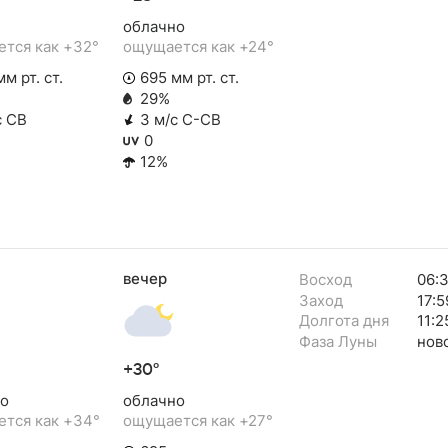
облачно
тся как +32°
ощущается как +24°
м рт. ст.
695 мм рт. ст.
29%
с СВ
3 м/с С-СВ
0
12%
вечер
Восход
06:
Заход
17:5
Долгота дня
11:2
Фаза Луны
нов
+30°
о
облачно
тся как +34°
ощущается как +27°