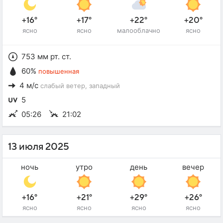
+16°
+17°
+22°
+20°
ясно
ясно
малооблачно
ясно
753 мм рт. ст.
60%
повышенная
4 м/с
слабый ветер
, западный
5
05:26
21:02
13 июля 2025
ночь
утро
день
вечер
+16°
+21°
+29°
+26°
ясно
ясно
ясно
ясно