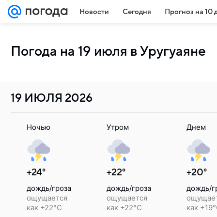
Новости
Сегодня
Прогноз на 10 
Погода на 19 июля в Уругуаяне
19 ИЮЛЯ
2026
Ночью
Утром
Днем
+24°
+22°
+20°
дождь/гроза
дождь/гроза
дождь/г
ощущается
ощущается
ощущае
как +22°C
как +22°C
как +19