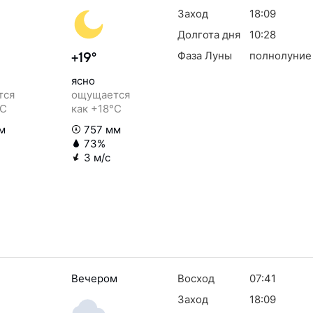
Заход
18:09
Долгота дня
10:28
Фаза Луны
полнолуние
+19°
ясно
тся
ощущается
°C
как +18°C
м
757 мм
73%
3 м/с
Вечером
Восход
07:41
Заход
18:09