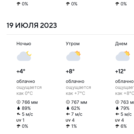
0%
0%
0%
19 ИЮЛЯ
2023
Ночью
Утром
Днем
+4°
+8°
+12°
облачно
облачно
облачно
ощущается
ощущается
ощущае
как 0°C
как +7°C
как +8°
766 мм
767 мм
763 м
89%
62%
79%
5 м/с
7 м/с
5 м/с
1
4
4
0%
1%
6%