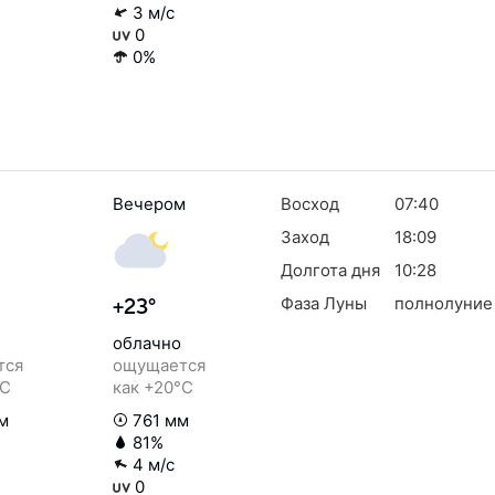
3 м/с
0
0%
Вечером
Восход
07:40
Заход
18:09
Долгота дня
10:28
Фаза Луны
полнолуние
+23°
облачно
тся
ощущается
°C
как +20°C
м
761 мм
81%
4 м/с
0