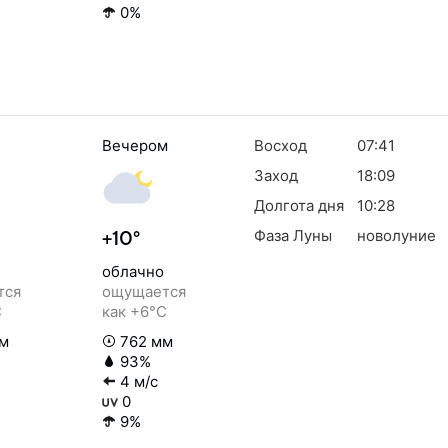
0%
Вечером
Восход
07:41
Заход
18:09
Долгота дня
10:28
Фаза Луны
новолуние
+10°
облачно
тся
ощущается
C
как +6°C
м
762 мм
93%
4 м/с
0
9%