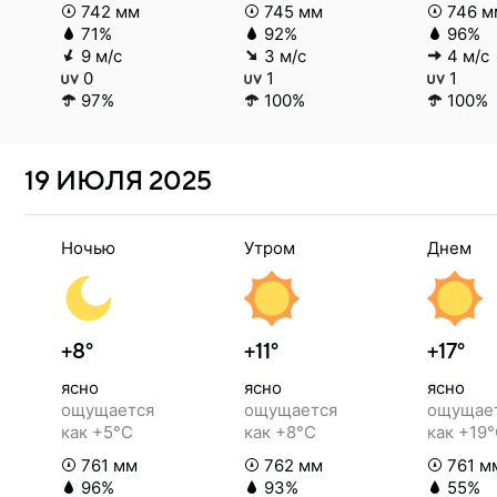
742 мм
745 мм
746 м
71%
92%
96%
9 м/с
3 м/с
4 м/с
0
1
1
97%
100%
100%
19 ИЮЛЯ
2025
Ночью
Утром
Днем
+8°
+11°
+17°
ясно
ясно
ясно
ощущается
ощущается
ощущае
как +5°C
как +8°C
как +19
761 мм
762 мм
761 м
96%
93%
55%