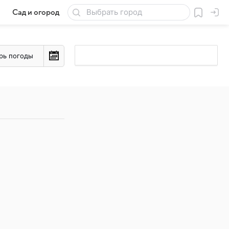
Сад и огород
Товары для дачи
рь погоды