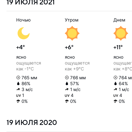
19 ИЮЛЯ
2021
Ночью
Утром
Днем
+4°
+6°
+11°
ясно
ясно
ясно
ощущается
ощущается
ощущае
как -1°C
как +9°C
как +8°
765 мм
766 мм
764 м
86%
57%
64%
3 м/с
1 м/с
1 м/с
1
4
4
0%
0%
0%
19 ИЮЛЯ
2020