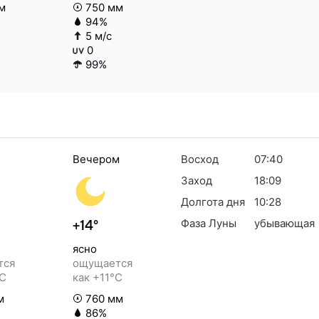
м
750 мм
94%
5 м/с
0
99%
Вечером
Восход
07:40
Заход
18:09
Долгота дня
10:28
Фаза Луны
убывающая
+14°
ясно
тся
ощущается
°C
как +11°C
м
760 мм
86%