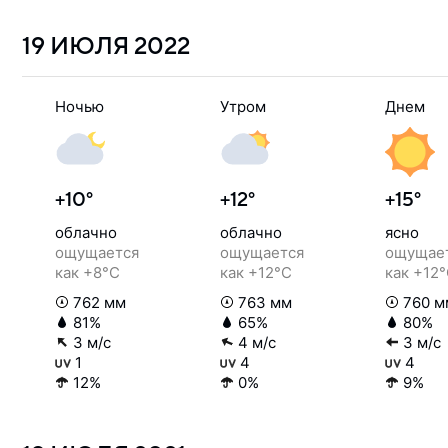
19 ИЮЛЯ
2022
Ночью
Утром
Днем
+10°
+12°
+15°
облачно
облачно
ясно
ощущается
ощущается
ощущае
как +8°C
как +12°C
как +12
762 мм
763 мм
760 м
81%
65%
80%
3 м/с
4 м/с
3 м/с
1
4
4
12%
0%
9%