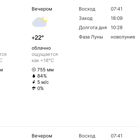
Вечером
Восход
07:41
Заход
18:09
Долгота дня
10:28
Фаза Луны
новолуние
+22°
облачно
тся
ощущается
°C
как +18°C
м
755 мм
84%
5 м/с
0%
Вечером
Восход
07:41