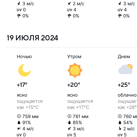
3 м/с
2 м/с
3 м/с
0
4
4
0%
0%
0%
19 ИЮЛЯ
2024
Ночью
Утром
Днем
+17°
+20°
+25°
ясно
ясно
облачно
ощущается
ощущается
ощущае
как +15°C
как +17°C
как +28
759 мм
761 мм
760 м
91%
85%
54%
4 м/с
3 м/с
2 м/с
0
5
5