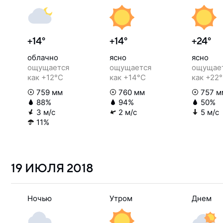
+14°
+14°
+24°
облачно
ясно
ясно
ощущается
ощущается
ощущае
как +12°C
как +14°C
как +22
759 мм
760 мм
757 м
88%
94%
50%
3 м/с
2 м/с
5 м/с
11%
19 ИЮЛЯ
2018
Ночью
Утром
Днем