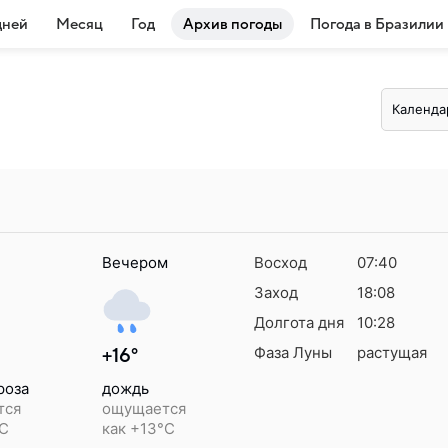
дней
Месяц
Год
Архив погоды
Погода в Бразилии
Календа
Вечером
Восход
07:40
Заход
18:08
Долгота дня
10:28
Фаза Луны
растущая
+16°
роза
дождь
тся
ощущается
°C
как +13°C