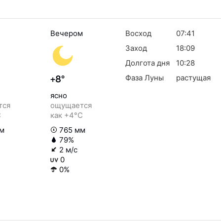
Вечером
Восход
07:41
Заход
18:09
Долгота дня
10:28
Фаза Луны
растущая
+8°
ясно
тся
ощущается
C
как +4°C
м
765 мм
79%
2 м/с
0
0%