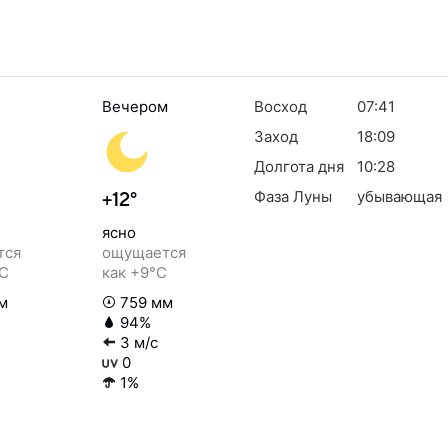
Вечером
Восход
07:41
Заход
18:09
Долгота дня
10:28
Фаза Луны
убывающая
+12°
ясно
тся
ощущается
°C
как +9°C
м
759 мм
94%
3 м/с
0
1%