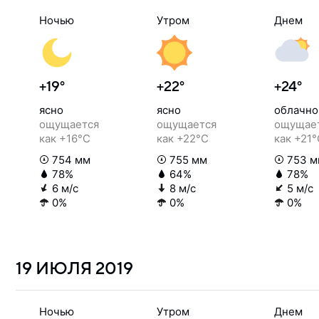
Ночью
Утром
Днем
+19°
+22°
+24°
ясно
ясно
облачно
ощущается
ощущается
ощущае
как +16°C
как +22°C
как +21
754 мм
755 мм
753 м
78%
64%
78%
6 м/с
8 м/с
5 м/с
0%
0%
0%
19 ИЮЛЯ
2019
Ночью
Утром
Днем