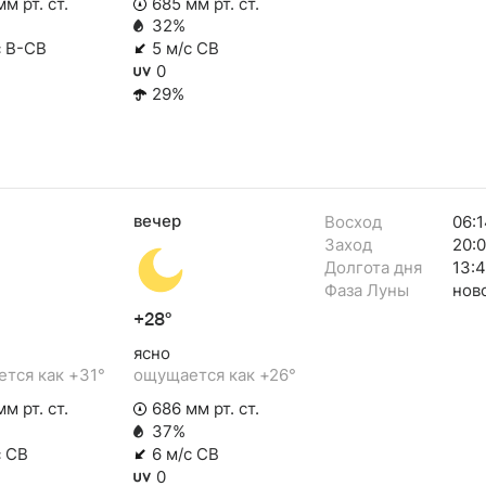
м рт. ст.
685 мм рт. ст.
32%
с В-СВ
5 м/с СВ
0
29%
вечер
Восход
06:1
Заход
20:
Долгота дня
13:
Фаза Луны
нов
+28°
ясно
тся как +31°
ощущается как +26°
м рт. ст.
686 мм рт. ст.
37%
с СВ
6 м/с СВ
0