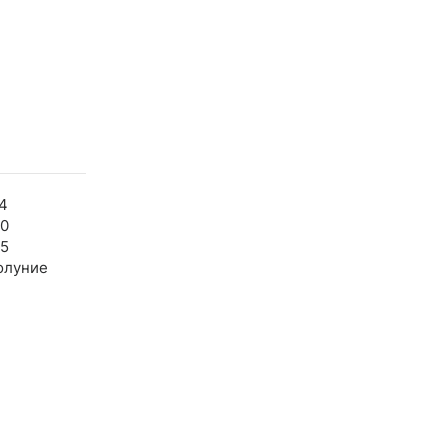
4
00
45
олуние