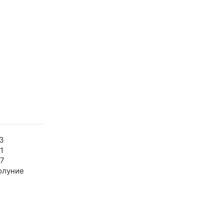
3
1
47
олуние