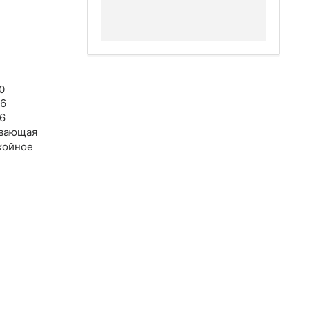
0
06
6
вающая
койное