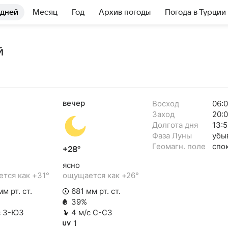
 дней
Месяц
Год
Архив погоды
Погода в Турции
й
вечер
Восход
06:
Заход
20:
Долгота дня
13:5
Фаза Луны
убы
Геомагн. поле
спо
+28°
ясно
тся как +31°
ощущается как +26°
м рт. ст.
681 мм рт. ст.
39%
с З-ЮЗ
4 м/с С-СЗ
1