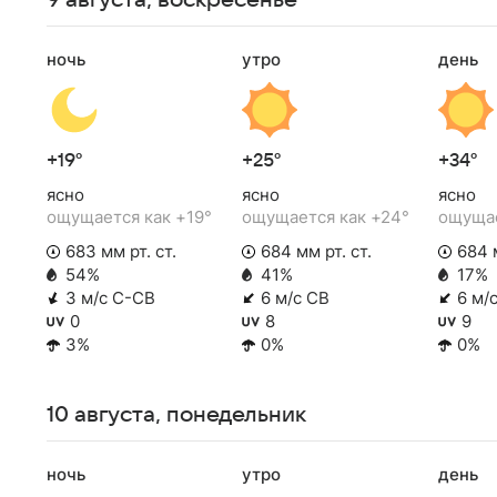
9 августа, воскресенье
ночь
утро
день
+19°
+25°
+34°
ясно
ясно
ясно
ощущается как +19°
ощущается как +24°
ощущае
683 мм рт. ст.
684 мм рт. ст.
684 м
54%
41%
17%
3 м/с С-СВ
6 м/с СВ
6 м/
0
8
9
3%
0%
0%
10 августа, понедельник
ночь
утро
день