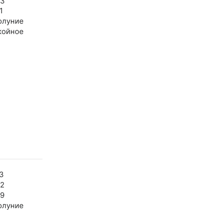
03
1
олуние
койное
3
02
49
олуние