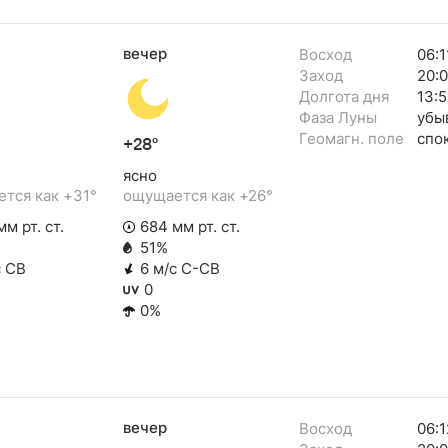
вечер
Восход
06:1
Заход
20:
Долгота дня
13:
Фаза Луны
убы
Геомагн. поле
спо
+28°
ясно
тся как +31°
ощущается как +26°
м рт. ст.
684 мм рт. ст.
51%
с СВ
6 м/с С-СВ
0
0%
вечер
Восход
06:1