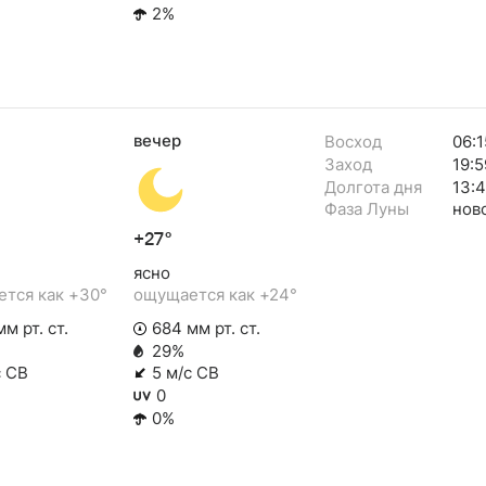
2%
вечер
Восход
06:1
Заход
19:5
Долгота дня
13:
Фаза Луны
нов
+27°
ясно
тся как +30°
ощущается как +24°
м рт. ст.
684 мм рт. ст.
29%
с СВ
5 м/с СВ
0
0%