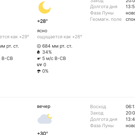
Заход
20:
Долгота дня
13:5
Фаза Луны
нов
Геомагн. поле
спо
+28°
ясно
тся как +29°
ощущается как +26°
м рт. ст.
684 мм рт. ст.
34%
с В-СВ
5 м/с В-СВ
0
0%
вечер
Восход
06:1
Заход
20:
Долгота дня
13:
Фаза Луны
нов
+30°