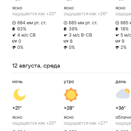
ясно
ясно
ясно
ощущается как +20°
ощущается как +26°
ощущае
684 мм рт. ст.
685 мм рт. ст.
685 м
63%
39%
18%
4 м/с СВ
3 м/с В-СВ
5 м/
0
8
9
0%
0%
2%
12 августа, среда
ночь
утро
день
+21°
+28°
+36°
ясно
ясно
облачн
ощущается как +20°
ощущается как +27°
ощущае