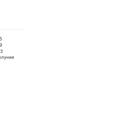
5
9
43
олуние