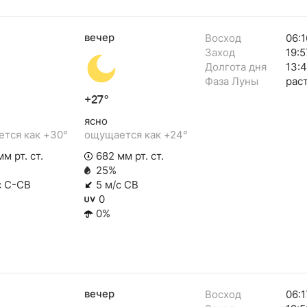
вечер
Восход
06:1
Заход
19:5
Долгота дня
13:4
Фаза Луны
рас
+27°
ясно
тся как +30°
ощущается как +24°
м рт. ст.
682 мм рт. ст.
25%
с С-СВ
5 м/с СВ
0
0%
вечер
Восход
06:1