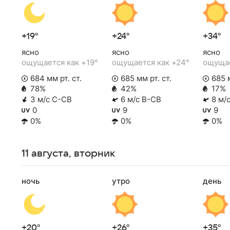
+19°
+24°
+34°
ясно
ясно
ясно
ощущается как +19°
ощущается как +24°
ощущае
684 мм рт. ст.
685 мм рт. ст.
685 м
78%
42%
17%
3 м/с С-СВ
6 м/с В-СВ
8 м/
0
9
9
0%
0%
0%
11 августа, вторник
ночь
утро
день
+20°
+26°
+35°