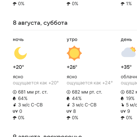
0%
0%
1%
8 августа, суббота
ночь
утро
день
+20°
+26°
+35°
ясно
ясно
облачн
ощущается как +20°
ощущается как +24°
ощущае
681 мм рт. ст.
682 мм рт. ст.
682 м
64%
44%
19%
3 м/с С-СВ
3 м/с С-СВ
5 м/
0
8
9
0%
0%
0%