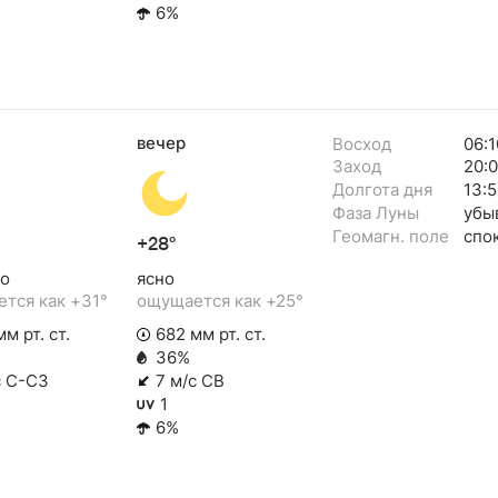
6%
вечер
Восход
06:1
Заход
20:
Долгота дня
13:5
Фаза Луны
убы
Геомагн. поле
спо
+28°
о
ясно
тся как +31°
ощущается как +25°
м рт. ст.
682 мм рт. ст.
36%
с С-СЗ
7 м/с СВ
1
6%