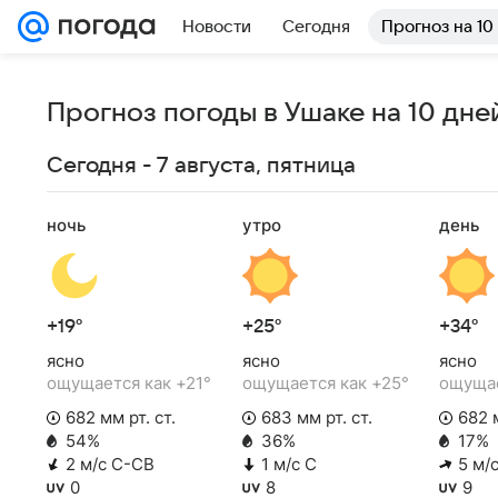
Новости
Сегодня
Прогноз на 10
Прогноз погоды в Ушаке на 10 дне
Сегодня - 7 августа, пятница
ночь
утро
день
+19°
+25°
+34°
ясно
ясно
ясно
ощущается как +21°
ощущается как +25°
ощущае
682 мм рт. ст.
683 мм рт. ст.
682 м
54%
36%
17%
2 м/с С-СВ
1 м/с С
5 м/
0
8
9