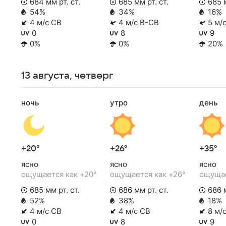
684 мм рт. ст.
685 мм рт. ст.
685 м
54%
34%
16%
4 м/с СВ
4 м/с В-СВ
5 м/
0
8
9
0%
0%
20%
13 августа, четверг
ночь
утро
день
+20°
+26°
+35°
ясно
ясно
ясно
ощущается как +20°
ощущается как +26°
ощущае
685 мм рт. ст.
686 мм рт. ст.
686 м
52%
38%
18%
4 м/с СВ
4 м/с СВ
8 м/
0
8
9