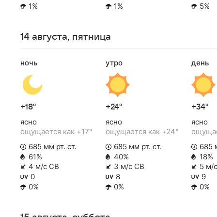
1%
1%
5%
14 августа, пятница
ночь
утро
день
+18°
+24°
+34°
ясно
ясно
ясно
ощущается как +17°
ощущается как +24°
ощущае
685 мм рт. ст.
685 мм рт. ст.
685 м
61%
40%
18%
4 м/с СВ
3 м/с СВ
5 м/
0
8
9
0%
0%
0%