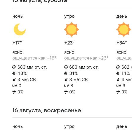
15 августа, суббота
ночь
утро
день
+17°
+23°
+34°
ясно
ясно
ясно
ощущается как +16°
ощущается как +23°
ощущае
683 мм рт. ст.
683 мм рт. ст.
682 м
43%
31%
14%
3 м/с СВ
3 м/с СВ
4 м/
0
8
9
0%
0%
0%
16 августа, воскресенье
ночь
утро
день