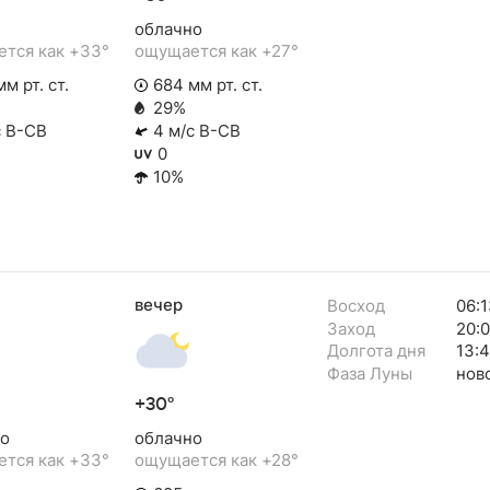
облачно
тся как +33°
ощущается как +27°
м рт. ст.
684 мм рт. ст.
29%
с В-СВ
4 м/с В-СВ
0
10%
вечер
Восход
06:1
Заход
20:0
Долгота дня
13:
Фаза Луны
нов
+30°
о
облачно
тся как +33°
ощущается как +28°