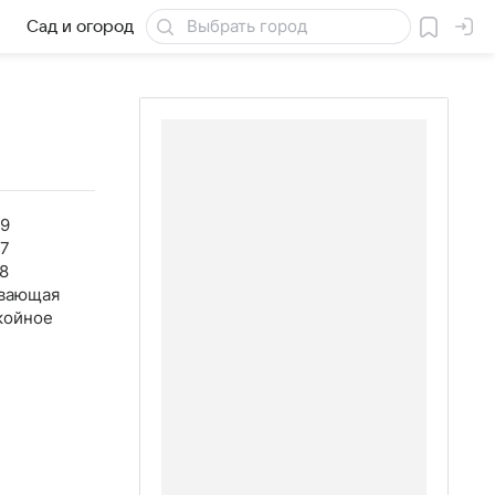
Сад и огород
Товары для дачи
09
07
8
вающая
койное