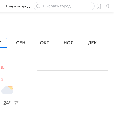
Сад и огород
Товары для дачи
Г
СЕН
ОКТ
НОЯ
ДЕК
Вс
3
+24°
+7°