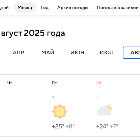
дней
Месяц
Год
Архив погоды
Погода в Бразилии
вгуст 2025 года
АПР
МАЙ
ИЮН
ИЮЛ
АВ
Чт
Пт
Сб
1
2
+25°
+8°
+24°
+7°