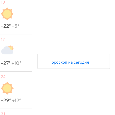
10
+22°
+5°
17
Гороскоп на сегодня
+27°
+10°
24
+29°
+12°
31