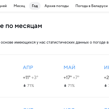
дней
Месяц
Год
Архив погоды
Погода в Беларуси
е по месяцам
а основе имеющихся у нас статистических данных о погоде 
АПР
МАЙ
И
+11°
+3°
+17°
+7°
+
71%
71%