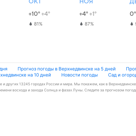
ОКТ
НОЯ
Д
+10°
+4°
+4°
+1°
0
81%
87%
дня
Прогноз погоды в Верхнедвинске на 5 дней
Прог
хнедвинске на 10 дней
Новости погоды
Сад и огоро
 и других 13245 городах России и мира. Мы покажем, как в Верхнедвинске
емени восхода и захода Солнца и фазах Луны. Следите за прогнозом погоды