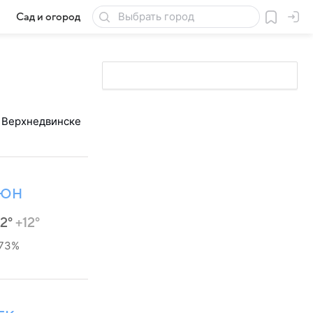
Сад и огород
Товары для дачи
в Верхнедвинске
ЮН
22°
+12°
73%