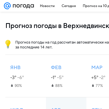
Новости
Сегодня
Прогноз на 10 
Прогноз погоды в Верхнедвинск
Прогноз погоды на год рассчитан автоматически н
за последние 14 лет.
ЯНВ
ФЕВ
МАР
-3°
-6°
-1°
-5°
+5°
-2°
90%
88%
77%