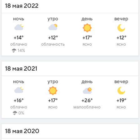
18 мая 2022
ночь
утро
день
вечер
+14°
+12°
+17°
+12°
облачно
облачность
ясно
ясно
14%
18 мая 2021
ночь
утро
день
вечер
+16°
+17°
+26°
+19°
облачно
ясно
малооблачно
ясно
0%
18 мая 2020