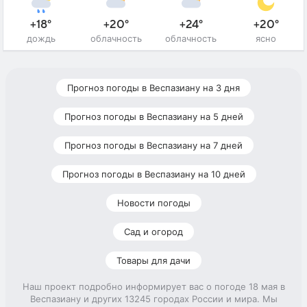
+18°
+20°
+24°
+20°
дождь
облачность
облачность
ясно
Прогноз погоды в Веспазиану на 3 дня
Прогноз погоды в Веспазиану на 5 дней
Прогноз погоды в Веспазиану на 7 дней
Прогноз погоды в Веспазиану на 10 дней
Новости погоды
Сад и огород
Товары для дачи
Наш проект подробно информирует вас о погоде 18 мая в
Веспазиану и других 13245 городах России и мира. Мы