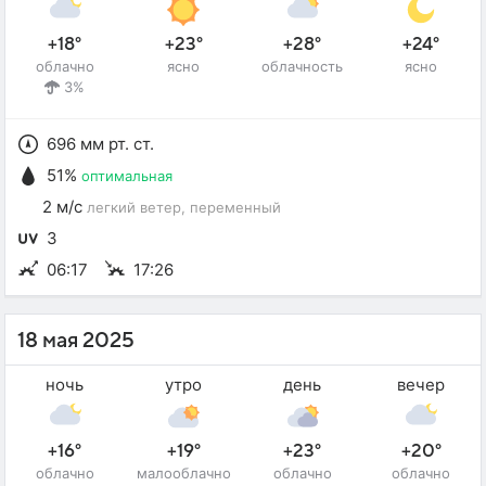
+18°
+23°
+28°
+24°
облачно
ясно
облачность
ясно
3%
696 мм рт. ст.
51%
оптимальная
2 м/с
легкий ветер
, переменный
3
06:17
17:26
18 мая 2025
ночь
утро
день
вечер
+16°
+19°
+23°
+20°
облачно
малооблачно
облачно
облачно