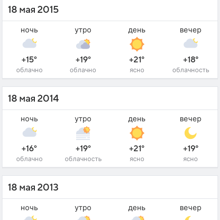
18 мая 2015
ночь
утро
день
вечер
+15°
+19°
+21°
+18°
облачно
облачно
ясно
облачность
18 мая 2014
ночь
утро
день
вечер
+16°
+19°
+21°
+19°
облачно
облачность
ясно
ясно
18 мая 2013
ночь
утро
день
вечер