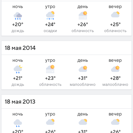
ночь
утро
день
вечер
+20°
+24°
+26°
+25°
дождь
осадки
облачность
облачность
18 мая 2014
ночь
утро
день
вечер
+21°
+23°
+31°
+28°
дождь
облачность
малооблачно
малооблачно
18 мая 2013
ночь
утро
день
вечер
+20°
+26°
+31°
+26°