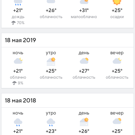
+21°
+26°
+31°
+25°
дождь
облачность
малооблачно
осадки
70%
18 мая 2019
ночь
утро
день
вечер
+21°
+25°
+27°
+25°
облачно
облачность
облачность
облачность
9%
18 мая 2018
ночь
утро
день
вечер
+21°
+23°
+26°
+25°