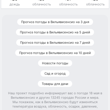
дождь
облачность
облачность
облачность
Прогноз погоды в Вильявисенсио на 3 дня
Прогноз погоды в Вильявисенсио на 5 дней
Прогноз погоды в Вильявисенсио на 7 дней
Прогноз погоды в Вильявисенсио на 10 дней
Новости погоды
Сад и огород
Товары для дачи
Наш проект подробно информирует вас о погоде 18 мая в
Вильявисенсио и других 13245 городах России и мира.
Мы покажем, как в Вильявисенсио будут изменяться
температура воздуха, облачность, осадки, давление,