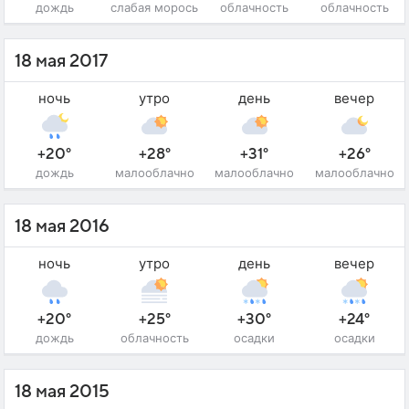
дождь
слабая морось
облачность
облачность
18 мая 2017
ночь
утро
день
вечер
+20°
+28°
+31°
+26°
дождь
малооблачно
малооблачно
малооблачно
18 мая 2016
ночь
утро
день
вечер
+20°
+25°
+30°
+24°
дождь
облачность
осадки
осадки
18 мая 2015