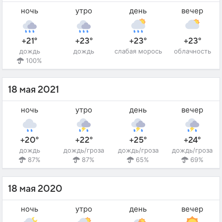
ночь
утро
день
вечер
+21°
+23°
+23°
+23°
дождь
дождь
слабая морось
облачность
100%
18 мая 2021
ночь
утро
день
вечер
+20°
+22°
+25°
+24°
дождь
дождь/гроза
дождь/гроза
дождь/гроза
87%
87%
65%
69%
18 мая 2020
ночь
утро
день
вечер