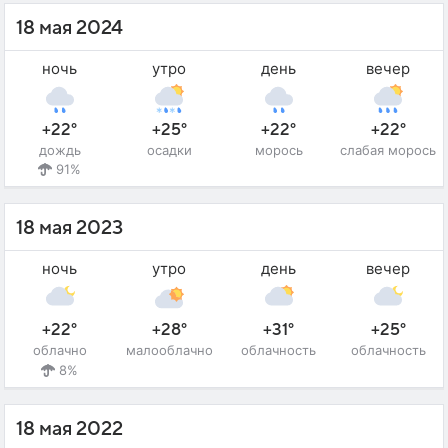
18 мая 2024
ночь
утро
день
вечер
+22°
+25°
+22°
+22°
дождь
осадки
морось
слабая морось
91%
18 мая 2023
ночь
утро
день
вечер
+22°
+28°
+31°
+25°
облачно
малооблачно
облачность
облачность
8%
18 мая 2022