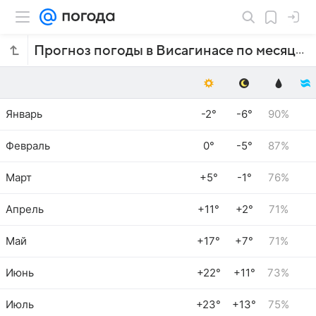
Прогноз погоды в Висагинасе по месяцам
Январь
-2°
-6°
90%
Февраль
0°
-5°
87%
Март
+5°
-1°
76%
Апрель
+11°
+2°
71%
Май
+17°
+7°
71%
Июнь
+22°
+11°
73%
Июль
+23°
+13°
75%