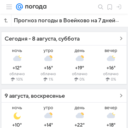
Прогноз погоды в Воейково на 7 дней
Сегодня - 8 августа, суббота
ночь
утро
день
вечер
+12°
+16°
+19°
+16°
облачно
облачно
облачно
облачно
10%
1%
0%
0%
9 августа, воскресенье
ночь
утро
день
вечер
+10°
+14°
+22°
+18°