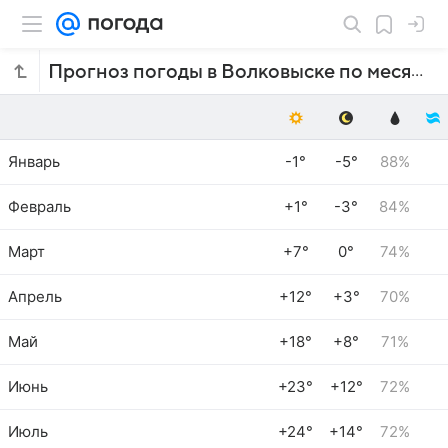
Прогноз погоды в Волковыске по месяцам
Январь
-1°
-5°
88%
Февраль
+1°
-3°
84%
Март
+7°
0°
74%
Апрель
+12°
+3°
70%
Май
+18°
+8°
71%
Июнь
+23°
+12°
72%
Июль
+24°
+14°
72%