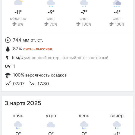
-11°
-9°
-7°
-4°
облачно
снег
снег
снег
9%
70%
100%
100%
744 мм рт. ст.
87%
очень высокая
6 м/с
умеренный ветер
, южный-юго-восточный
1
100%
вероятность осадков
07:07
17:30
3 марта 2025
ночь
утро
день
вечер
0°
0°
0°
+1°