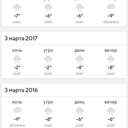
-7°
-6°
-6°
-9°
снег
снег
снег
облачно
3 марта 2017
ночь
утро
день
вечер
-2°
-2°
-4°
-8°
снег
снег
снег
снег
3 марта 2016
ночь
утро
день
вечер
-9°
-8°
-6°
-6°
облачно
снег
снег
снег