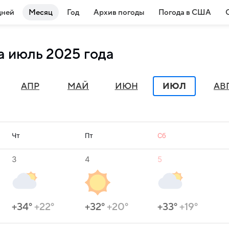
дней
Месяц
Год
Архив погоды
Погода в США
а июль 2025 года
АПР
МАЙ
ИЮН
ИЮЛ
АВ
Чт
Пт
Сб
3
4
5
+34°
+22°
+32°
+20°
+33°
+19°