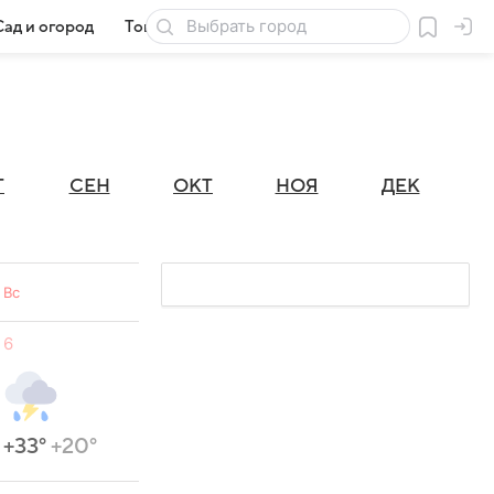
Сад и огород
Товары для дачи
Г
СЕН
ОКТ
НОЯ
ДЕК
Вс
6
+33°
+20°