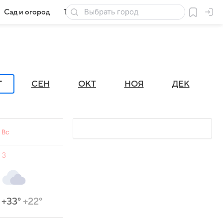
Сад и огород
Товары для дачи
Г
СЕН
ОКТ
НОЯ
ДЕК
Вс
3
+33°
+22°