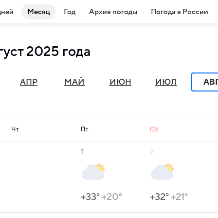
дней
Месяц
Год
Архив погоды
Погода в России
густ 2025 года
АПР
МАЙ
ИЮН
ИЮЛ
АВ
Чт
Пт
Сб
1
2
+33°
+20°
+32°
+21°