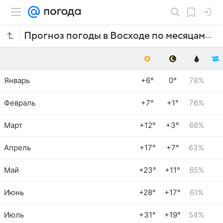
Прогноз погоды в Восходе по месяцам
Январь
+6°
0°
78%
Февраль
+7°
+1°
76%
Март
+12°
+3°
68%
Апрель
+17°
+7°
63%
Май
+23°
+11°
65%
Июнь
+28°
+17°
61%
Июль
+31°
+19°
54%