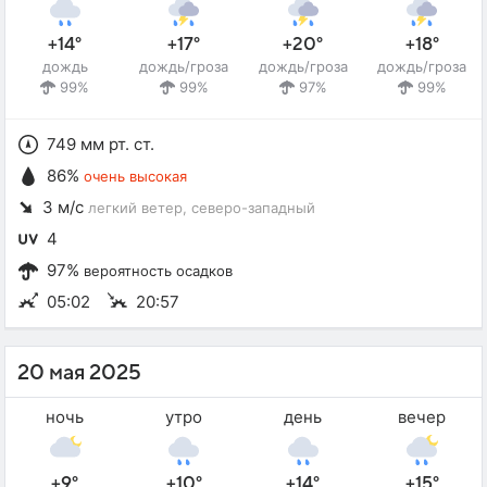
+14°
+17°
+20°
+18°
дождь
дождь/гроза
дождь/гроза
дождь/гроза
99%
99%
97%
99%
749 мм рт. ст.
86%
очень высокая
3 м/с
легкий ветер
, северо-западный
4
97%
вероятность осадков
05:02
20:57
20 мая 2025
ночь
утро
день
вечер
+9°
+10°
+14°
+15°