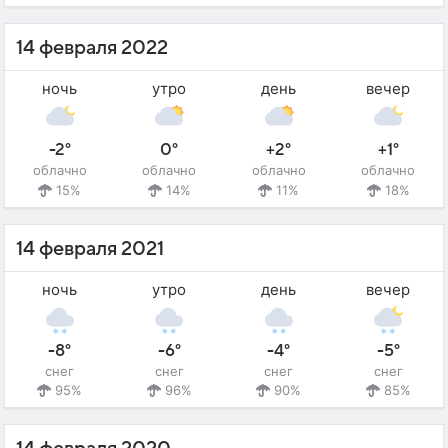
14 февраля 2022
ночь
утро
день
вечер
-2°
0°
+2°
+1°
облачно
облачно
облачно
облачно
15%
14%
11%
18%
14 февраля 2021
ночь
утро
день
вечер
-8°
-6°
-4°
-5°
снег
снег
снег
снег
95%
96%
90%
85%