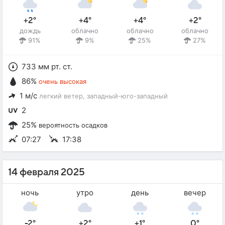
+2°
+4°
+4°
+2°
дождь
облачно
облачно
облачно
91%
9%
25%
27%
733 мм рт. ст.
86%
очень высокая
1 м/с
легкий ветер
, западный-юго-западный
2
25%
вероятность осадков
07:27
17:38
14 февраля 2025
ночь
утро
день
вечер
-2°
+2°
+1°
0°