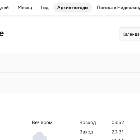
дней
Месяц
Год
Архив погоды
Погода в Нидерлан
е
Календа
Вечером
Восход
06:52
Заход
20:31