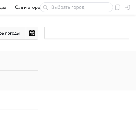
дах
Сад и огород
Товары для дачи
рь погоды