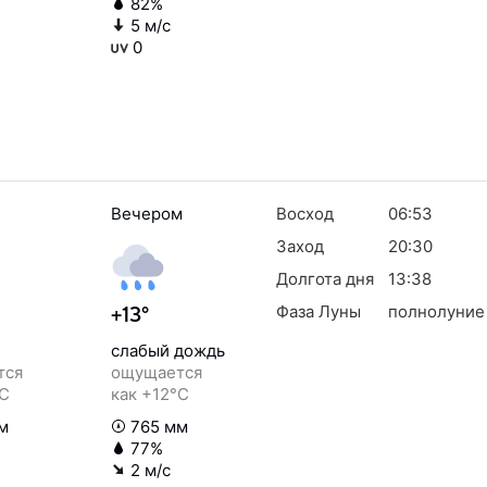
82%
5 м/с
0
Вечером
Восход
06:53
Заход
20:30
Долгота дня
13:38
Фаза Луны
полнолуние
+13°
слабый дождь
тся
ощущается
°C
как +12°C
м
765 мм
77%
2 м/с