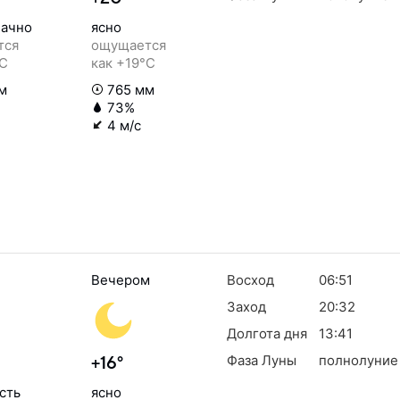
ачно
ясно
тся
ощущается
°C
как +19°C
м
765 мм
73%
4 м/с
Вечером
Восход
06:51
Заход
20:32
Долгота дня
13:41
Фаза Луны
полнолуние
+16°
сть
ясно