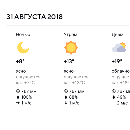
31 АВГУСТА
2018
Ночью
Утром
Днем
+8°
+13°
+19°
ясно
ясно
облачно
ощущается
ощущается
ощущае
как +7°C
как +13°C
как +18
767 мм
767 мм
767 м
100%
88%
49%
1 м/с
1 м/с
2 м/с