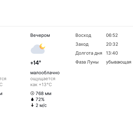
Вечером
Восход
06:52
Заход
20:32
Долгота дня
13:40
Фаза Луны
убывающая
+14°
малооблачно
тся
ощущается
°C
как +13°C
м
768 мм
72%
2 м/с