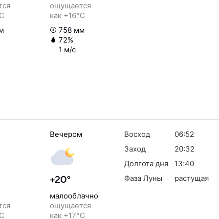
тся
ощущается
°C
как +16°C
м
758 мм
72%
1 м/с
Вечером
Восход
06:52
Заход
20:32
Долгота дня
13:40
Фаза Луны
растущая
+20°
малооблачно
тся
ощущается
°C
как +17°C