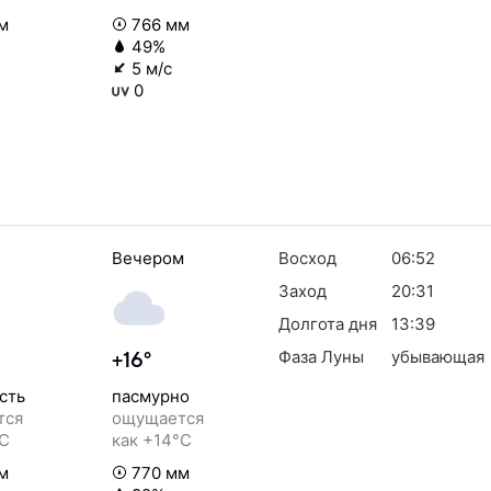
м
766 мм
49%
5 м/с
0
Вечером
Восход
06:52
Заход
20:31
Долгота дня
13:39
Фаза Луны
убывающая
+16°
сть
пасмурно
тся
ощущается
°C
как +14°C
м
770 мм