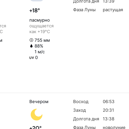
Долгота дня
13:39
Фаза Луны
растущая
+18°
пасмурно
тся
ощущается
°C
как +19°C
м
755 мм
88%
1 м/с
0
Вечером
Восход
06:53
Заход
20:31
Долгота дня
13:38
Фаза Луны
новолуние
+20°