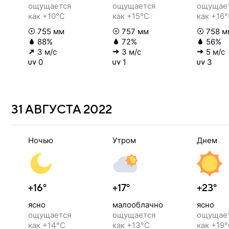
ощущается
ощущается
ощущае
как +10°C
как +15°C
как +16
755 мм
757 мм
758 м
88%
72%
56%
3 м/с
3 м/с
5 м/с
0
1
3
31 АВГУСТА
2022
Ночью
Утром
Днем
+16°
+17°
+23°
ясно
малооблачно
ясно
ощущается
ощущается
ощущае
как +14°C
как +13°C
как +19