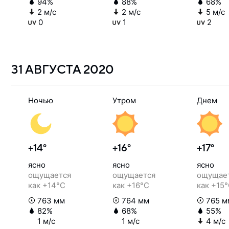
94%
88%
68%
2 м/с
2 м/с
5 м/с
0
1
2
31 АВГУСТА
2020
Ночью
Утром
Днем
+14°
+16°
+17°
ясно
ясно
ясно
ощущается
ощущается
ощущае
как +14°C
как +16°C
как +15
763 мм
764 мм
765 м
82%
68%
55%
1 м/с
1 м/с
4 м/с