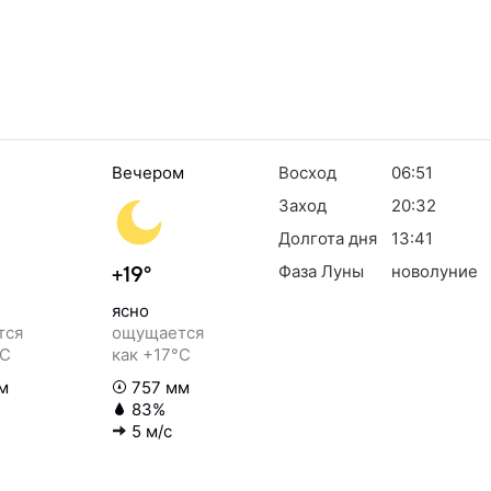
Вечером
Восход
06:51
Заход
20:32
Долгота дня
13:41
Фаза Луны
новолуние
+19°
ясно
тся
ощущается
°C
как +17°C
м
757 мм
83%
5 м/с