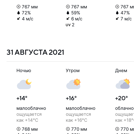
767 мм
767 мм
767 м
72%
59%
47%
4 м/с
6 м/с
7 м/с
2
31 АВГУСТА
2021
Ночью
Утром
Днем
+14°
+16°
+20°
малооблачно
малооблачно
облачно
ощущается
ощущается
ощущае
как +14°C
как +16°C
как +18
768 мм
770 мм
770 м