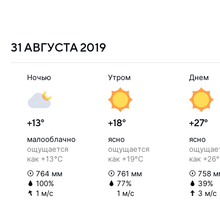
31 АВГУСТА
2019
Ночью
Утром
Днем
+13°
+18°
+27°
малооблачно
ясно
ясно
ощущается
ощущается
ощущае
как +13°C
как +19°C
как +26
764 мм
761 мм
758 м
100%
77%
39%
1 м/с
1 м/с
3 м/с