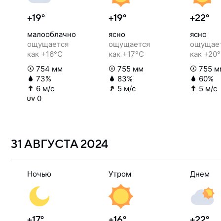
+19°
+19°
+22°
малооблачно
ясно
ясно
ощущается
ощущается
ощущае
как +16°C
как +17°C
как +20
754 мм
755 мм
755 м
73%
83%
60%
6 м/с
5 м/с
5 м/с
0
31 АВГУСТА
2024
Ночью
Утром
Днем
+17°
+16°
+22°