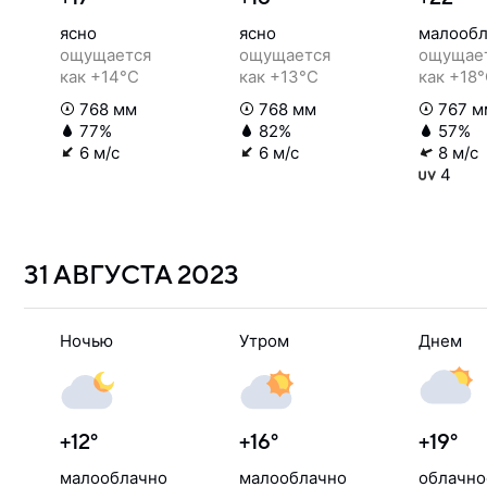
ясно
ясно
малообл
ощущается
ощущается
ощущае
как +14°C
как +13°C
как +18
768 мм
768 мм
767 м
77%
82%
57%
6 м/с
6 м/с
8 м/с
4
31 АВГУСТА
2023
Ночью
Утром
Днем
+12°
+16°
+19°
малооблачно
малооблачно
облачно