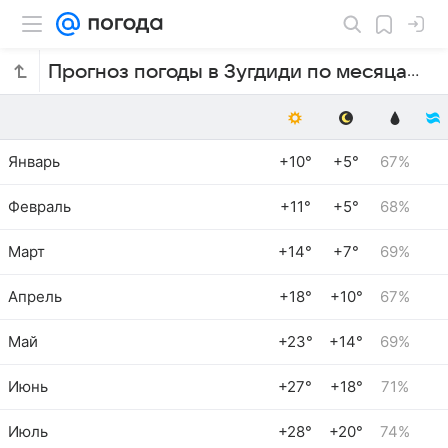
Прогноз погоды в Зугдиди по месяцам
Январь
+10°
+5°
67%
Февраль
+11°
+5°
68%
Март
+14°
+7°
69%
Апрель
+18°
+10°
67%
Май
+23°
+14°
69%
Июнь
+27°
+18°
71%
Июль
+28°
+20°
74%