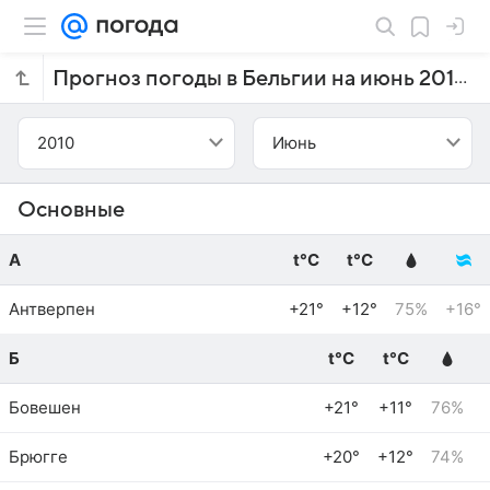
Прогноз погоды в Бельгии на июнь 2010 года
2010
Июнь
Основные
А
t°C
t°C
Антверпен
+21°
+12°
75%
+16°
Б
t°C
t°C
Бовешен
+21°
+11°
76%
Брюгге
+20°
+12°
74%