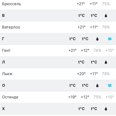
Брюссель
+21°
+11°
75%
В
t°C
t°C
Ватерлоо
+21°
+11°
76%
Г
t°C
t°C
Гент
+21°
+12°
74%
+15°
Л
t°C
t°C
Льеж
+20°
+11°
78%
О
t°C
t°C
Остенде
+19°
+12°
75%
+15°
Х
t°C
t°C