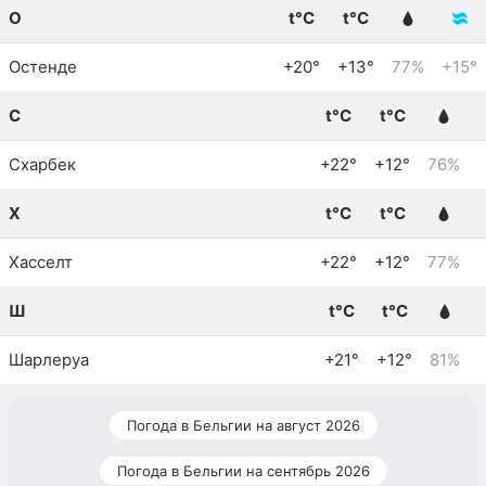
О
t°C
t°C
Остенде
+20°
+13°
77%
+15°
С
t°C
t°C
Схарбек
+22°
+12°
76%
Х
t°C
t°C
Хасселт
+22°
+12°
77%
Ш
t°C
t°C
Шарлеруа
+21°
+12°
81%
Погода в Бельгии на август 2026
Погода в Бельгии на сентябрь 2026