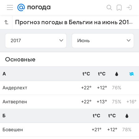
Прогноз погоды в Бельгии на июнь 2017 года
2017
Июнь
Основные
А
t°C
t°C
Андерлехт
+22°
+12°
76%
Антверпен
+22°
+13°
75%
+16°
Б
t°C
t°C
Бовешен
+21°
+12°
78%