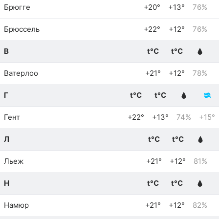
Брюгге
+20°
+13°
76%
Брюссель
+22°
+12°
76%
В
t°C
t°C
Ватерлоо
+21°
+12°
78%
Г
t°C
t°C
Гент
+22°
+13°
74%
+15°
Л
t°C
t°C
Льеж
+21°
+12°
81%
Н
t°C
t°C
Намюр
+21°
+12°
82%