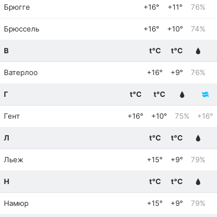
Брюгге
+16°
+11°
76%
Брюссель
+16°
+10°
74%
В
t°C
t°C
Ватерлоо
+16°
+9°
76%
Г
t°C
t°C
Гент
+16°
+10°
75%
+16°
Л
t°C
t°C
Льеж
+15°
+9°
79%
Н
t°C
t°C
Намюр
+15°
+9°
79%