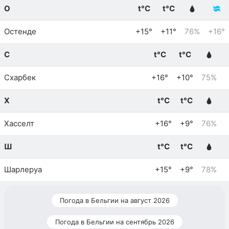
О
t°C
t°C
Остенде
+15°
+11°
76%
+16°
С
t°C
t°C
Схарбек
+16°
+10°
75%
Х
t°C
t°C
Хасселт
+16°
+9°
76%
Ш
t°C
t°C
Шарлеруа
+15°
+9°
78%
Погода в Бельгии на август 2026
Погода в Бельгии на сентябрь 2026