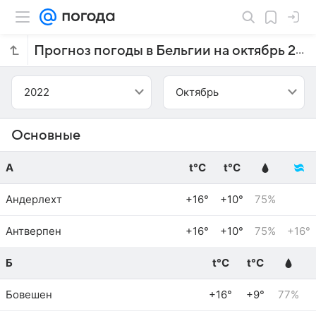
Прогноз погоды в Бельгии на октябрь 2022 года
2022
Октябрь
Основные
А
t°C
t°C
Андерлехт
+16°
+10°
75%
Антверпен
+16°
+10°
75%
+16°
Б
t°C
t°C
Бовешен
+16°
+9°
77%